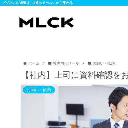
ビジネスの成果は「1通のメール」から変わる
ホーム
社内向けメール
お願い・依頼
【社内】上司に資料確認を
お願い・依頼