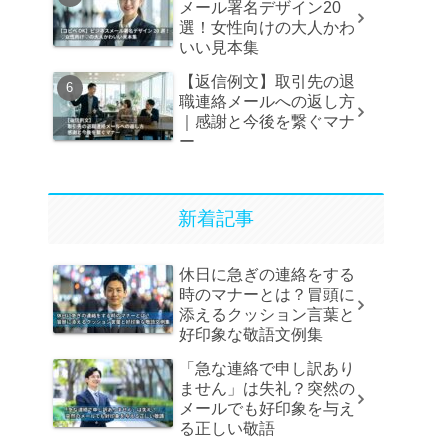
メール署名デザイン20
選！女性向けの大人かわ
いい見本集
【返信例文】取引先の退
職連絡メールへの返し方
｜感謝と今後を繋ぐマナ
ー
新着記事
休日に急ぎの連絡をする
時のマナーとは？冒頭に
添えるクッション言葉と
好印象な敬語文例集
「急な連絡で申し訳あり
ません」は失礼？突然の
メールでも好印象を与え
る正しい敬語