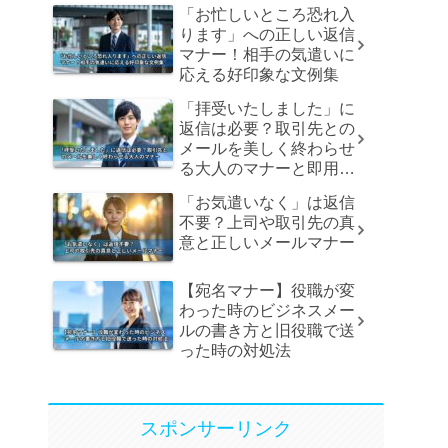
「お忙しいところ恐れ入
ります」への正しい返信
マナー！相手の気遣いに
応える好印象な文例集
「拝受いたしました」に
返信は必要？取引先との
メールを美しく終わらせ
る大人のマナーと即用文
例
「お気遣いなく」は返信
不要？上司や取引先の真
意と正しいメールマナー
【宛名マナー】役職が変
わった時のビジネスメー
ルの書き方と旧役職で送
った時の対処法
スポンサーリンク