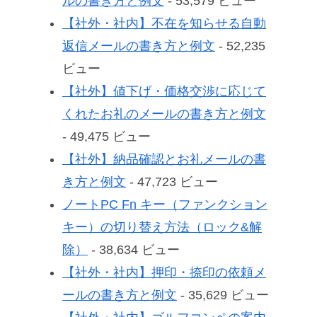
ルの書き方と例文
- 53,579 ビュー
【社外・社内】不在を知らせる自動
返信メールの書き方と例文
- 52,235
ビュー
【社外】値下げ・価格交渉に応じて
くれたお礼のメールの書き方と例文
- 49,475 ビュー
【社外】納品確認とお礼メールの書
き方と例文
- 47,723 ビュー
ノートPC Fn キー（ファンクション
キー）の切り替え方法（ロック&解
除）
- 38,634 ビュー
【社外・社内】押印・捺印の依頼メ
ールの書き方と例文
- 35,629 ビュー