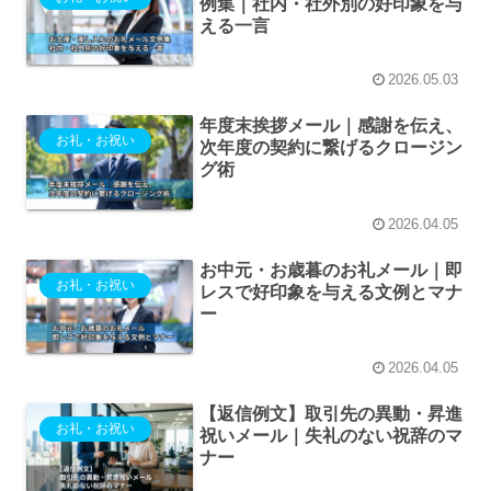
例集｜社内・社外別の好印象を与
える一言
2026.05.03
年度末挨拶メール｜感謝を伝え、
お礼・お祝い
次年度の契約に繋げるクロージン
グ術
2026.04.05
お中元・お歳暮のお礼メール｜即
お礼・お祝い
レスで好印象を与える文例とマナ
ー
2026.04.05
【返信例文】取引先の異動・昇進
お礼・お祝い
祝いメール｜失礼のない祝辞のマ
ナー