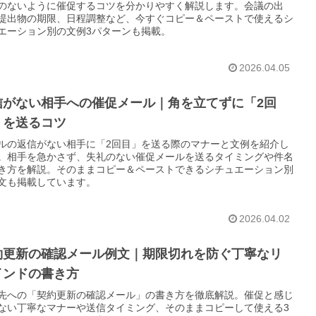
のないように催促するコツを分かりやすく解説します。会議の出
提出物の期限、日程調整など、今すぐコピー＆ペーストで使えるシ
エーション別の文例3パターンも掲載。
2026.04.05
信がない相手への催促メール｜角を立てずに「2回
」を送るコツ
ルの返信がない相手に「2回目」を送る際のマナーと文例を紹介し
。相手を急かさず、失礼のない催促メールを送るタイミングや件名
き方を解説。そのままコピー＆ペーストできるシチュエーション別
文も掲載しています。
2026.04.02
約更新の確認メール例文｜期限切れを防ぐ丁寧なリ
インドの書き方
先への「契約更新の確認メール」の書き方を徹底解説。催促と感じ
ない丁寧なマナーや送信タイミング、そのままコピーして使える3