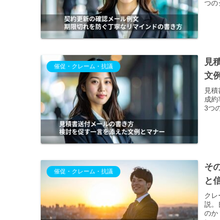
つの
見
催促・クレーム・抗議
文
見積
成約
3つ
そ
催促・クレーム・抗議
と
クレ
説。
のか