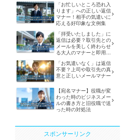
「お忙しいところ恐れ入
ります」への正しい返信
マナー！相手の気遣いに
応える好印象な文例集
「拝受いたしました」に
返信は必要？取引先との
メールを美しく終わらせ
る大人のマナーと即用文
例
「お気遣いなく」は返信
不要？上司や取引先の真
意と正しいメールマナー
【宛名マナー】役職が変
わった時のビジネスメー
ルの書き方と旧役職で送
った時の対処法
スポンサーリンク