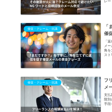
レー
「
催促・クレーム・抗議
催
「返
メー
角を
スト
フ
催促・クレーム・抗議
メ
支払
階別
手段