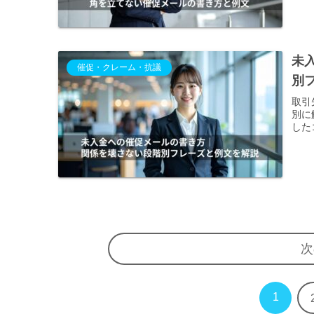
未
催促・クレーム・抗議
別
取引
別に
した
次
1