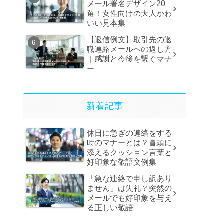
メール署名デザイン20
選！女性向けの大人かわ
いい見本集
【返信例文】取引先の退
職連絡メールへの返し方
｜感謝と今後を繋ぐマナ
ー
新着記事
休日に急ぎの連絡をする
時のマナーとは？冒頭に
添えるクッション言葉と
好印象な敬語文例集
「急な連絡で申し訳あり
ません」は失礼？突然の
メールでも好印象を与え
る正しい敬語