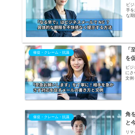
ビジ
手を
な期
「
催促・クレーム・抗議
を
ビジ
にさ
文例
角
催促・クレーム・抗議
と
リマ