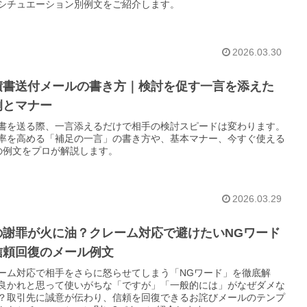
シチュエーション別例文をご紹介します。
2026.03.30
積書送付メールの書き方｜検討を促す一言を添えた
例とマナー
書を送る際、一言添えるだけで相手の検討スピードは変わります。
率を高める「補足の一言」の書き方や、基本マナー、今すぐ使える
の例文をプロが解説します。
2026.03.29
の謝罪が火に油？クレーム対応で避けたいNGワード
信頼回復のメール例文
ーム対応で相手をさらに怒らせてしまう「NGワード」を徹底解
良かれと思って使いがちな「ですが」「一般的には」がなぜダメな
？取引先に誠意が伝わり、信頼を回復できるお詫びメールのテンプ