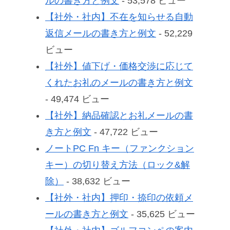
ルの書き方と例文
- 53,578 ビュー
【社外・社内】不在を知らせる自動
返信メールの書き方と例文
- 52,229
ビュー
【社外】値下げ・価格交渉に応じて
くれたお礼のメールの書き方と例文
- 49,474 ビュー
【社外】納品確認とお礼メールの書
き方と例文
- 47,722 ビュー
ノートPC Fn キー（ファンクション
キー）の切り替え方法（ロック&解
除）
- 38,632 ビュー
【社外・社内】押印・捺印の依頼メ
ールの書き方と例文
- 35,625 ビュー