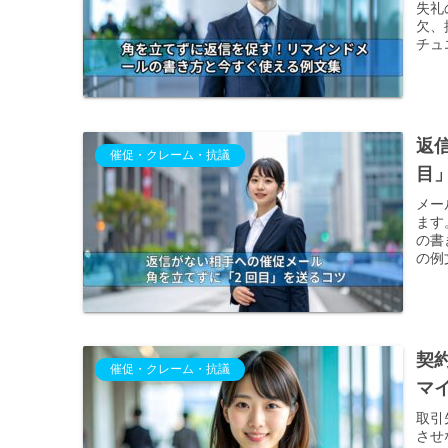
失礼
欠、
チュ
返
催促・クレーム・抗議
目
メー
ます
の書
の例
契
催促・クレーム・抗議
マ
取引
させ