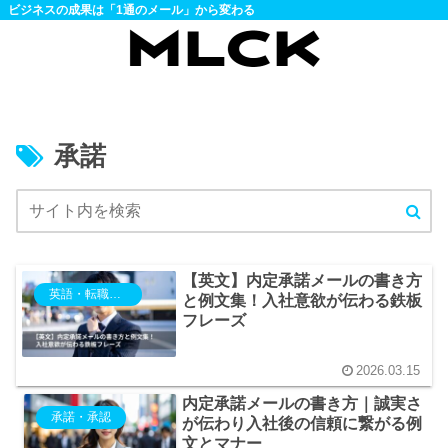
ビジネスの成果は「1通のメール」から変わる
承諾
【英文】内定承諾メールの書き方
英語・転職・退職・異動
と例文集！入社意欲が伝わる鉄板
フレーズ
2026.03.15
内定承諾メールの書き方｜誠実さ
承諾・承認
が伝わり入社後の信頼に繋がる例
文とマナー