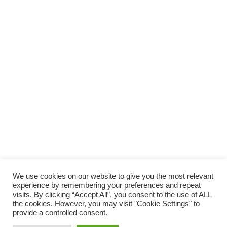
We use cookies on our website to give you the most relevant
experience by remembering your preferences and repeat
visits. By clicking “Accept All”, you consent to the use of ALL
ホーム
当サイトについて（About Us）
the cookies. However, you may visit "Cookie Settings" to
provide a controlled consent.
プライバシーポリシー
サイトマップ
お問い合わせ