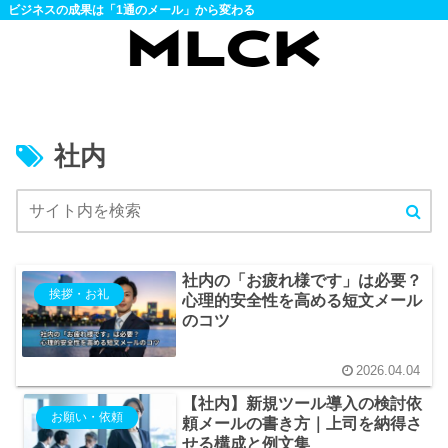
ビジネスの成果は「1通のメール」から変わる
社内
社内の「お疲れ様です」は必要？
挨拶・お礼
心理的安全性を高める短文メール
のコツ
2026.04.04
【社内】新規ツール導入の検討依
お願い・依頼
頼メールの書き方｜上司を納得さ
せる構成と例文集