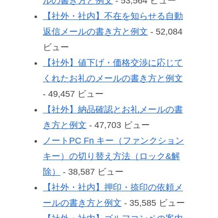
ルの書き方と例文
- 53,564 ビュー
【社外・社内】不在を知らせる自動
返信メールの書き方と例文
- 52,084
ビュー
【社外】値下げ・価格交渉に応じて
くれたお礼のメールの書き方と例文
- 49,457 ビュー
【社外】納品確認とお礼メールの書
き方と例文
- 47,703 ビュー
ノートPC Fn キー（ファンクション
キー）の切り替え方法（ロック&解
除）
- 38,587 ビュー
【社外・社内】押印・捺印の依頼メ
ールの書き方と例文
- 35,585 ビュー