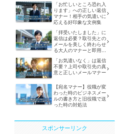
「お忙しいところ恐れ入
ります」への正しい返信
マナー！相手の気遣いに
応える好印象な文例集
「拝受いたしました」に
返信は必要？取引先との
メールを美しく終わらせ
る大人のマナーと即用文
例
「お気遣いなく」は返信
不要？上司や取引先の真
意と正しいメールマナー
【宛名マナー】役職が変
わった時のビジネスメー
ルの書き方と旧役職で送
った時の対処法
スポンサーリンク