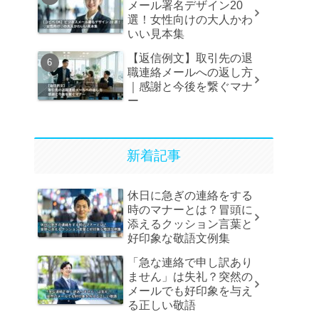
メール署名デザイン20
選！女性向けの大人かわ
いい見本集
【返信例文】取引先の退
職連絡メールへの返し方
｜感謝と今後を繋ぐマナ
ー
新着記事
休日に急ぎの連絡をする
時のマナーとは？冒頭に
添えるクッション言葉と
好印象な敬語文例集
「急な連絡で申し訳あり
ません」は失礼？突然の
メールでも好印象を与え
る正しい敬語