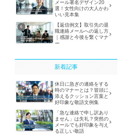
メール署名デザイン20
選！女性向けの大人かわ
いい見本集
【返信例文】取引先の退
職連絡メールへの返し方
｜感謝と今後を繋ぐマナ
ー
新着記事
休日に急ぎの連絡をする
時のマナーとは？冒頭に
添えるクッション言葉と
好印象な敬語文例集
「急な連絡で申し訳あり
ません」は失礼？突然の
メールでも好印象を与え
る正しい敬語