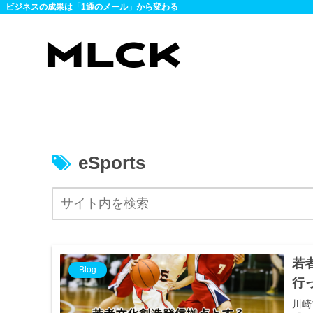
ビジネスの成果は「1通のメール」から変わる
eSports
若
Blog
行
川崎