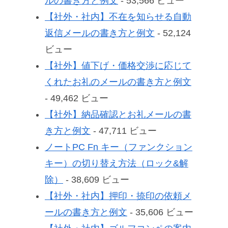
ルの書き方と例文
- 53,566 ビュー
【社外・社内】不在を知らせる自動
返信メールの書き方と例文
- 52,124
ビュー
【社外】値下げ・価格交渉に応じて
くれたお礼のメールの書き方と例文
- 49,462 ビュー
【社外】納品確認とお礼メールの書
き方と例文
- 47,711 ビュー
ノートPC Fn キー（ファンクション
キー）の切り替え方法（ロック&解
除）
- 38,609 ビュー
【社外・社内】押印・捺印の依頼メ
ールの書き方と例文
- 35,606 ビュー