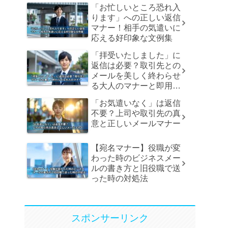
「お忙しいところ恐れ入
ります」への正しい返信
マナー！相手の気遣いに
応える好印象な文例集
「拝受いたしました」に
返信は必要？取引先との
メールを美しく終わらせ
る大人のマナーと即用文
例
「お気遣いなく」は返信
不要？上司や取引先の真
意と正しいメールマナー
【宛名マナー】役職が変
わった時のビジネスメー
ルの書き方と旧役職で送
った時の対処法
スポンサーリンク