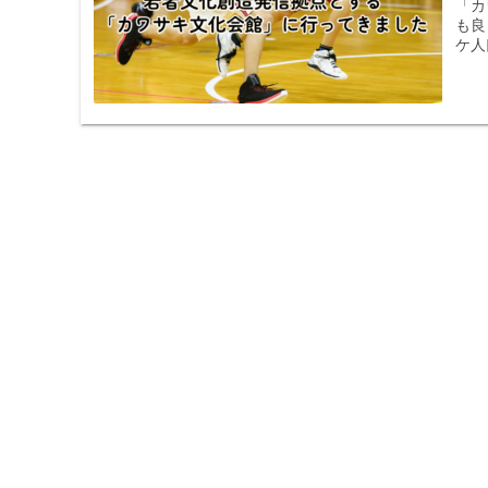
「カ
も良
ケ人