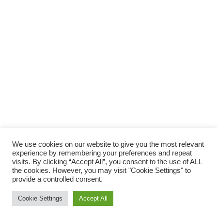
We use cookies on our website to give you the most relevant
experience by remembering your preferences and repeat
visits. By clicking “Accept All”, you consent to the use of ALL
ホーム
当サイトについて（About Us）
the cookies. However, you may visit "Cookie Settings" to
provide a controlled consent.
プライバシーポリシー
サイトマップ
お問い合わせ
Cookie Settings
Accept All
© 2022 MLCK メールチェック.
メニュー
ホーム
検索
トップ
サイドバー