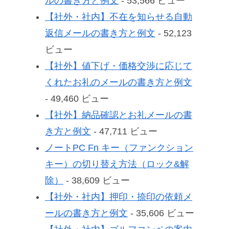
ルの書き方と例文
- 53,566 ビュー
【社外・社内】不在を知らせる自動
返信メールの書き方と例文
- 52,123
ビュー
【社外】値下げ・価格交渉に応じて
くれたお礼のメールの書き方と例文
- 49,460 ビュー
【社外】納品確認とお礼メールの書
き方と例文
- 47,711 ビュー
ノートPC Fn キー（ファンクション
キー）の切り替え方法（ロック&解
除）
- 38,609 ビュー
【社外・社内】押印・捺印の依頼メ
ールの書き方と例文
- 35,606 ビュー