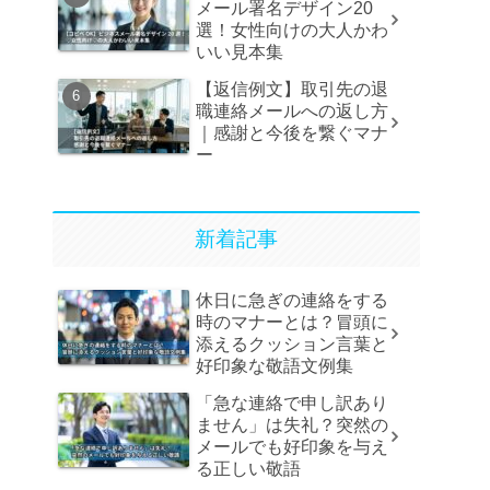
メール署名デザイン20
選！女性向けの大人かわ
いい見本集
【返信例文】取引先の退
職連絡メールへの返し方
｜感謝と今後を繋ぐマナ
ー
新着記事
休日に急ぎの連絡をする
時のマナーとは？冒頭に
添えるクッション言葉と
好印象な敬語文例集
「急な連絡で申し訳あり
ません」は失礼？突然の
メールでも好印象を与え
る正しい敬語