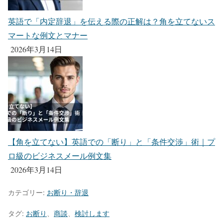
英語で「内定辞退」を伝える際の正解は？角を立てないス
マートな例文とマナー
2026年3月14日
【角を立てない】英語での「断り」と「条件交渉」術｜プ
ロ級のビジネスメール例文集
2026年3月14日
カテゴリー:
お断り・辞退
タグ:
お断り
、
商談
、
検討します