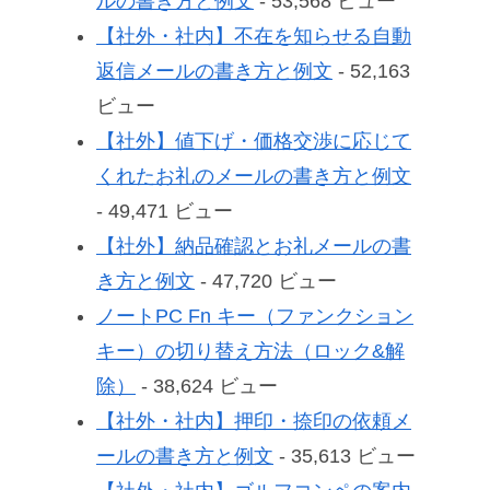
ルの書き方と例文
- 53,568 ビュー
【社外・社内】不在を知らせる自動
返信メールの書き方と例文
- 52,163
ビュー
【社外】値下げ・価格交渉に応じて
くれたお礼のメールの書き方と例文
- 49,471 ビュー
【社外】納品確認とお礼メールの書
き方と例文
- 47,720 ビュー
ノートPC Fn キー（ファンクション
キー）の切り替え方法（ロック&解
除）
- 38,624 ビュー
【社外・社内】押印・捺印の依頼メ
ールの書き方と例文
- 35,613 ビュー