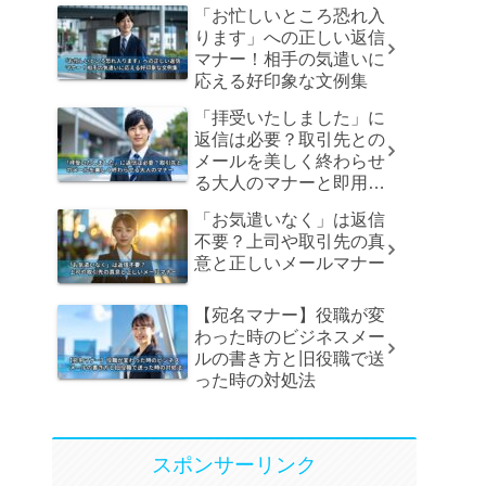
「お忙しいところ恐れ入
ります」への正しい返信
マナー！相手の気遣いに
応える好印象な文例集
「拝受いたしました」に
返信は必要？取引先との
メールを美しく終わらせ
る大人のマナーと即用文
例
「お気遣いなく」は返信
不要？上司や取引先の真
意と正しいメールマナー
【宛名マナー】役職が変
わった時のビジネスメー
ルの書き方と旧役職で送
った時の対処法
スポンサーリンク