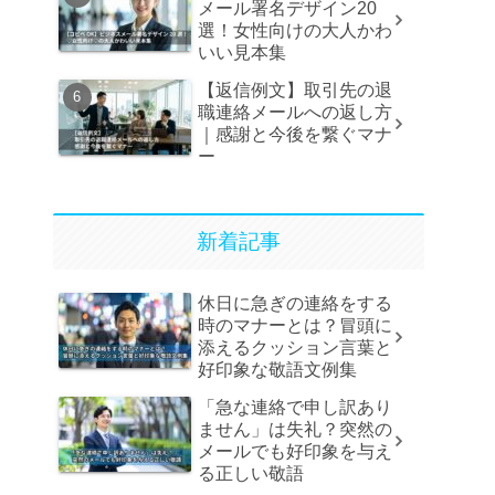
メール署名デザイン20
選！女性向けの大人かわ
いい見本集
【返信例文】取引先の退
職連絡メールへの返し方
｜感謝と今後を繋ぐマナ
ー
新着記事
休日に急ぎの連絡をする
時のマナーとは？冒頭に
添えるクッション言葉と
好印象な敬語文例集
「急な連絡で申し訳あり
ません」は失礼？突然の
メールでも好印象を与え
る正しい敬語