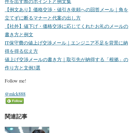
件を出す際のポイントと例文集
【例文あり】価格交渉・値引き依頼への回答メール｜角を
立てずに断るマナーと代案の出し方
【社外】値下げ・価格交渉に応じてくれたお礼のメールの
書き方と例文
IT保守費の値上げ交渉メール｜エンジニア不足を背景に納
得を得る伝え方
値上げ交渉メールの書き方｜取引先が納得する「根拠」の
作り方と文例3選
Follow me!
@mlck888
関連記事