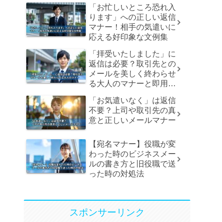
「お忙しいところ恐れ入
ります」への正しい返信
マナー！相手の気遣いに
応える好印象な文例集
「拝受いたしました」に
返信は必要？取引先との
メールを美しく終わらせ
る大人のマナーと即用文
例
「お気遣いなく」は返信
不要？上司や取引先の真
意と正しいメールマナー
【宛名マナー】役職が変
わった時のビジネスメー
ルの書き方と旧役職で送
った時の対処法
スポンサーリンク