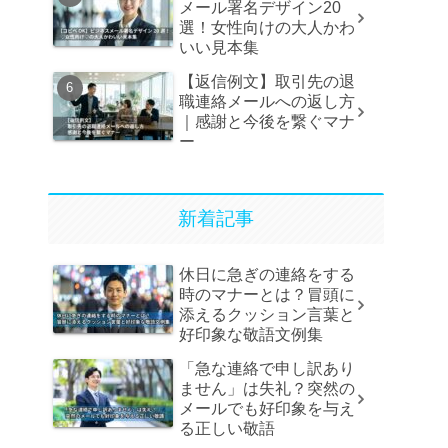
メール署名デザイン20
選！女性向けの大人かわ
いい見本集
【返信例文】取引先の退
職連絡メールへの返し方
｜感謝と今後を繋ぐマナ
ー
新着記事
休日に急ぎの連絡をする
時のマナーとは？冒頭に
添えるクッション言葉と
好印象な敬語文例集
「急な連絡で申し訳あり
ません」は失礼？突然の
メールでも好印象を与え
る正しい敬語