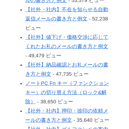
ルの書き方と例文
- 53,579 ビュー
【社外・社内】不在を知らせる自動
返信メールの書き方と例文
- 52,238
ビュー
【社外】値下げ・価格交渉に応じて
くれたお礼のメールの書き方と例文
- 49,479 ビュー
【社外】納品確認とお礼メールの書
き方と例文
- 47,735 ビュー
ノートPC Fn キー（ファンクション
キー）の切り替え方法（ロック&解
除）
- 38,650 ビュー
【社外・社内】押印・捺印の依頼メ
ールの書き方と例文
- 35,640 ビュー