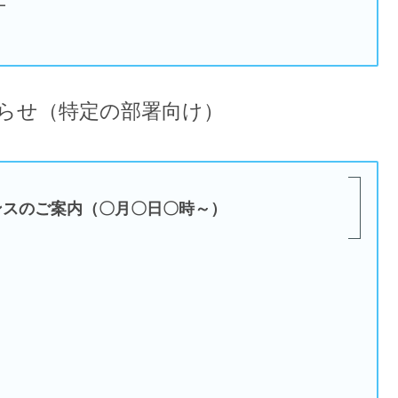
━
らせ（特定の部署向け）
ンスのご案内（〇月〇日〇時～）