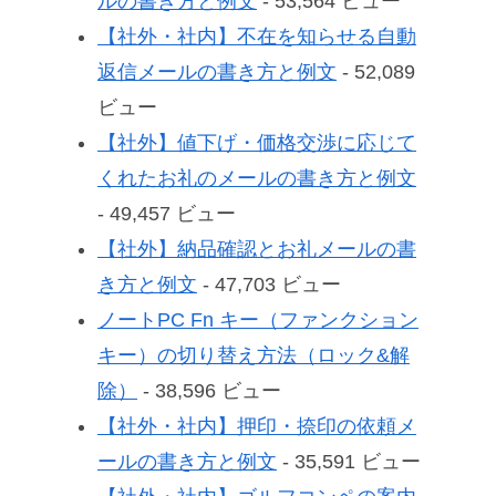
ルの書き方と例文
- 53,564 ビュー
【社外・社内】不在を知らせる自動
返信メールの書き方と例文
- 52,089
ビュー
【社外】値下げ・価格交渉に応じて
くれたお礼のメールの書き方と例文
- 49,457 ビュー
【社外】納品確認とお礼メールの書
き方と例文
- 47,703 ビュー
ノートPC Fn キー（ファンクション
キー）の切り替え方法（ロック&解
除）
- 38,596 ビュー
【社外・社内】押印・捺印の依頼メ
ールの書き方と例文
- 35,591 ビュー