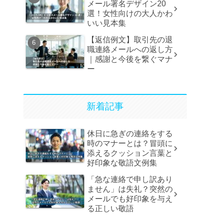
メール署名デザイン20
選！女性向けの大人かわ
いい見本集
【返信例文】取引先の退
職連絡メールへの返し方
｜感謝と今後を繋ぐマナ
ー
新着記事
休日に急ぎの連絡をする
時のマナーとは？冒頭に
添えるクッション言葉と
好印象な敬語文例集
「急な連絡で申し訳あり
ません」は失礼？突然の
メールでも好印象を与え
る正しい敬語