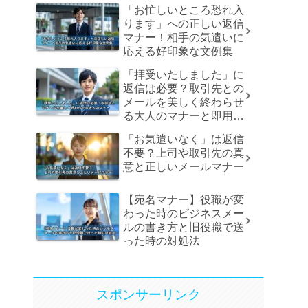
「お忙しいところ恐れ入
ります」への正しい返信
マナー！相手の気遣いに
応える好印象な文例集
「拝受いたしました」に
返信は必要？取引先との
メールを美しく終わらせ
る大人のマナーと即用文
例
「お気遣いなく」は返信
不要？上司や取引先の真
意と正しいメールマナー
【宛名マナー】役職が変
わった時のビジネスメー
ルの書き方と旧役職で送
った時の対処法
スポンサーリンク