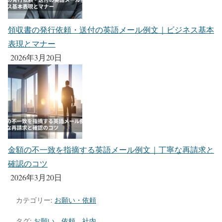
領収書の発行依頼・送付の英語メール例文｜ビジネス基本
表現とマナー
2026年3月20日
金額の不一致を指摘する英語メール例文｜丁寧な再請求と
確認のコツ
2026年3月20日
カテゴリー:
お願い・依頼
タグ:
お願い
、
依頼
、
社内