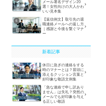
メール署名デザイン20
選！女性向けの大人かわ
いい見本集
【返信例文】取引先の退
職連絡メールへの返し方
｜感謝と今後を繋ぐマナ
ー
新着記事
休日に急ぎの連絡をする
時のマナーとは？冒頭に
添えるクッション言葉と
好印象な敬語文例集
「急な連絡で申し訳あり
ません」は失礼？突然の
メールでも好印象を与え
る正しい敬語