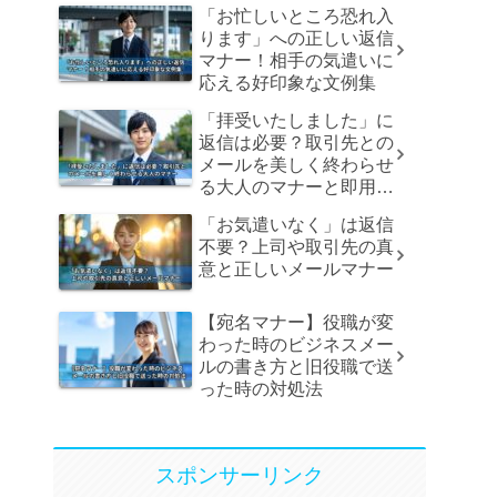
「お忙しいところ恐れ入
ります」への正しい返信
マナー！相手の気遣いに
応える好印象な文例集
「拝受いたしました」に
返信は必要？取引先との
メールを美しく終わらせ
る大人のマナーと即用文
例
「お気遣いなく」は返信
不要？上司や取引先の真
意と正しいメールマナー
【宛名マナー】役職が変
わった時のビジネスメー
ルの書き方と旧役職で送
った時の対処法
スポンサーリンク