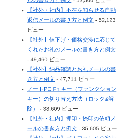
ルの書き方と例文
- 53,566 ビュー
【社外・社内】不在を知らせる自動
返信メールの書き方と例文
- 52,123
ビュー
【社外】値下げ・価格交渉に応じて
くれたお礼のメールの書き方と例文
- 49,460 ビュー
【社外】納品確認とお礼メールの書
き方と例文
- 47,711 ビュー
ノートPC Fn キー（ファンクション
キー）の切り替え方法（ロック&解
除）
- 38,609 ビュー
【社外・社内】押印・捺印の依頼メ
ールの書き方と例文
- 35,605 ビュー