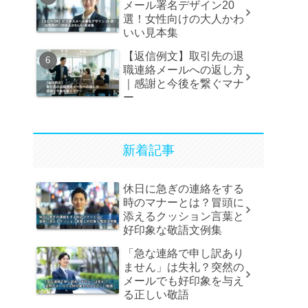
メール署名デザイン20
選！女性向けの大人かわ
いい見本集
【返信例文】取引先の退
職連絡メールへの返し方
｜感謝と今後を繋ぐマナ
ー
新着記事
休日に急ぎの連絡をする
時のマナーとは？冒頭に
添えるクッション言葉と
好印象な敬語文例集
「急な連絡で申し訳あり
ません」は失礼？突然の
メールでも好印象を与え
る正しい敬語