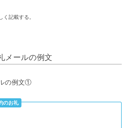
しく記載する。
礼メールの例文
ルの例文①
約のお礼