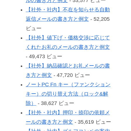
ルの書き方と例文
- 53,577 ビュー
【社外・社内】不在を知らせる自動
返信メールの書き方と例文
- 52,205
ビュー
【社外】値下げ・価格交渉に応じて
くれたお礼のメールの書き方と例文
- 49,473 ビュー
【社外】納品確認とお礼メールの書
き方と例文
- 47,720 ビュー
ノートPC Fn キー（ファンクション
キー）の切り替え方法（ロック&解
除）
- 38,627 ビュー
【社外・社内】押印・捺印の依頼メ
ールの書き方と例文
- 35,619 ビュー