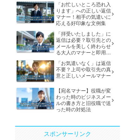
「お忙しいところ恐れ入
ります」への正しい返信
マナー！相手の気遣いに
応える好印象な文例集
「拝受いたしました」に
返信は必要？取引先との
メールを美しく終わらせ
る大人のマナーと即用文
例
「お気遣いなく」は返信
不要？上司や取引先の真
意と正しいメールマナー
【宛名マナー】役職が変
わった時のビジネスメー
ルの書き方と旧役職で送
った時の対処法
スポンサーリンク