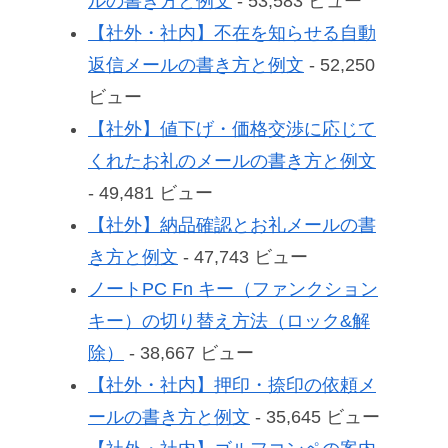
ルの書き方と例文
- 53,583 ビュー
【社外・社内】不在を知らせる自動
返信メールの書き方と例文
- 52,250
ビュー
【社外】値下げ・価格交渉に応じて
くれたお礼のメールの書き方と例文
- 49,481 ビュー
【社外】納品確認とお礼メールの書
き方と例文
- 47,743 ビュー
ノートPC Fn キー（ファンクション
キー）の切り替え方法（ロック&解
除）
- 38,667 ビュー
【社外・社内】押印・捺印の依頼メ
ールの書き方と例文
- 35,645 ビュー