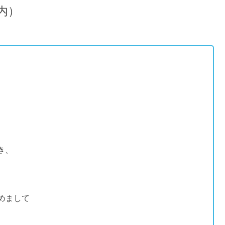
内）
き、
めまして