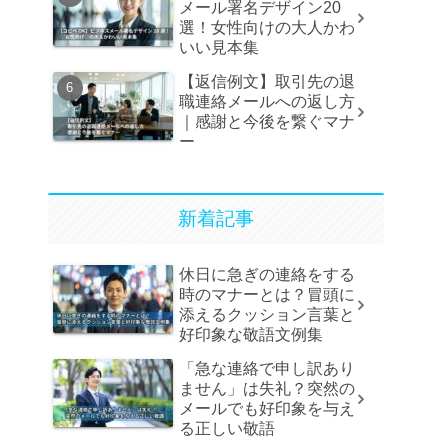
メール署名デザイン20
選！女性向けの大人かわ
いい見本集
【返信例文】取引先の退
職連絡メールへの返し方
｜感謝と今後を繋ぐマナ
ー
新着記事
休日に急ぎの連絡をする
時のマナーとは？冒頭に
添えるクッション言葉と
好印象な敬語文例集
「急な連絡で申し訳あり
ません」は失礼？突然の
メールでも好印象を与え
る正しい敬語