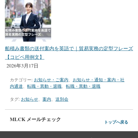
船積み書類の送付案内を英語で｜貿易実務の定型フレーズ
【コピペ用例文】
2026年3月17日
カテゴリー:
お知らせ・ご案内
、
お知らせ・通知・案内・社
内通達
、
転職・異動・退職
、
転職・異動・退職
タグ:
お知らせ
、
案内
、
送別会
MLCK メールチェック
トップへ戻る