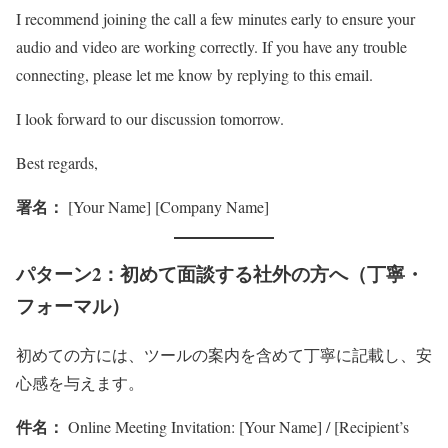
I recommend joining the call a few minutes early to ensure your
audio and video are working correctly. If you have any trouble
connecting, please let me know by replying to this email.
I look forward to our discussion tomorrow.
Best regards,
署名：
[Your Name] [Company Name]
パターン2：初めて面談する社外の方へ（丁寧・
フォーマル）
初めての方には、ツールの案内を含めて丁寧に記載し、安
心感を与えます。
件名：
Online Meeting Invitation: [Your Name] / [Recipient’s