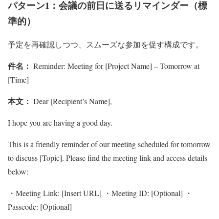
パターン1：会議の前日に送るリマインダー（標
準的）
予定を再確認しつつ、スムーズな参加を促す構成です。
件名：
Reminder: Meeting for [Project Name] – Tomorrow at
[Time]
本文：
Dear [Recipient’s Name],
I hope you are having a good day.
This is a friendly reminder of our meeting scheduled for tomorrow
to discuss [Topic]. Please find the meeting link and access details
below:
・Meeting Link: [Insert URL] ・Meeting ID: [Optional] ・
Passcode: [Optional]