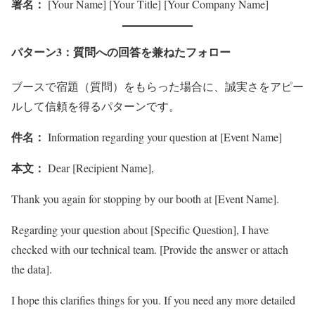
署名：
[Your Name] [Your Title] [Your Company Name]
パターン3：質問への回答を兼ねたフォロー
ブースで宿題（質問）をもらった場合に、誠実さをアピー
ルして信頼を得るパターンです。
件名：
Information regarding your question at [Event Name]
本文：
Dear [Recipient Name],
Thank you again for stopping by our booth at [Event Name].
Regarding your question about [Specific Question], I have
checked with our technical team. [Provide the answer or attach
the data].
I hope this clarifies things for you. If you need any more detailed