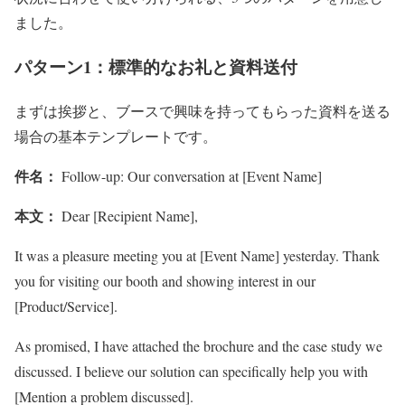
ました。
パターン1：標準的なお礼と資料送付
まずは挨拶と、ブースで興味を持ってもらった資料を送る
場合の基本テンプレートです。
件名：
Follow-up: Our conversation at [Event Name]
本文：
Dear [Recipient Name],
It was a pleasure meeting you at [Event Name] yesterday. Thank
you for visiting our booth and showing interest in our
[Product/Service].
As promised, I have attached the brochure and the case study we
discussed. I believe our solution can specifically help you with
[Mention a problem discussed].