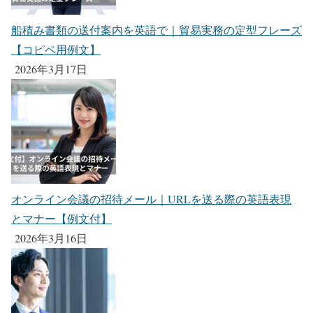
船積み書類の送付案内を英語で｜貿易実務の定型フレーズ
【コピペ用例文】
2026年3月17日
オンライン会議の招待メール｜URLを送る際の英語表現
とマナー【例文付】
2026年3月16日