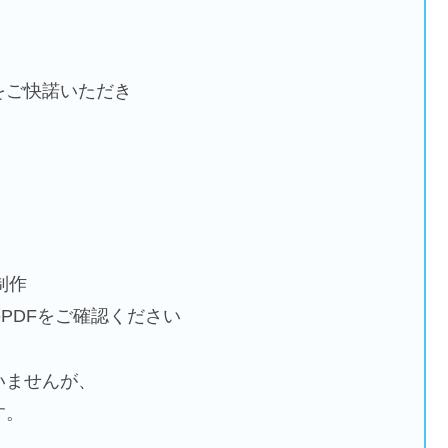
をご快諾いただき
、
制作
付のPDFをご確認ください
いませんが、
す。