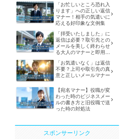
「お忙しいところ恐れ入
ります」への正しい返信
マナー！相手の気遣いに
応える好印象な文例集
「拝受いたしました」に
返信は必要？取引先との
メールを美しく終わらせ
る大人のマナーと即用文
例
「お気遣いなく」は返信
不要？上司や取引先の真
意と正しいメールマナー
【宛名マナー】役職が変
わった時のビジネスメー
ルの書き方と旧役職で送
った時の対処法
スポンサーリンク