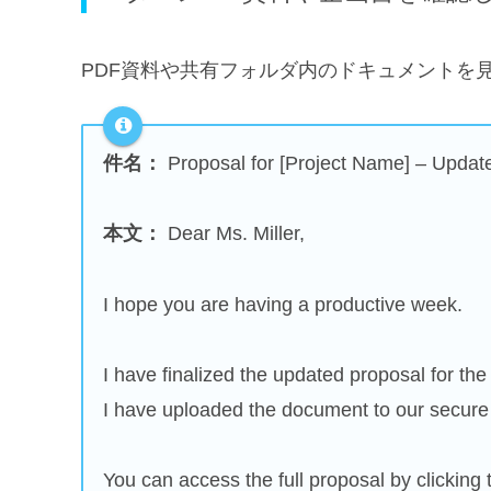
PDF資料や共有フォルダ内のドキュメントを
件名：
Proposal for [Project Name] – Updat
本文：
Dear Ms. Miller,
I hope you are having a productive week.
I have finalized the updated proposal for the
I have uploaded the document to our secure 
You can access the full proposal by clicking 