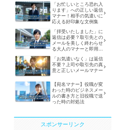
「お忙しいところ恐れ入
ります」への正しい返信
マナー！相手の気遣いに
応える好印象な文例集
「拝受いたしました」に
返信は必要？取引先との
メールを美しく終わらせ
る大人のマナーと即用文
例
「お気遣いなく」は返信
不要？上司や取引先の真
意と正しいメールマナー
【宛名マナー】役職が変
わった時のビジネスメー
ルの書き方と旧役職で送
った時の対処法
スポンサーリンク