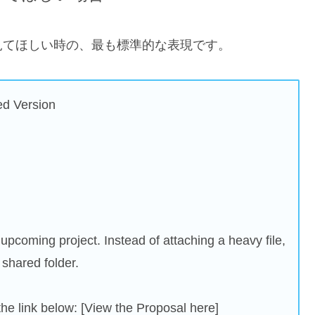
見てほしい時の、最も標準的な表現です。
ed Version
 upcoming project. Instead of attaching a heavy file,
shared folder.
the link below: [View the Proposal here]