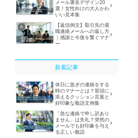
メール署名デザイン20
選！女性向けの大人かわ
いい見本集
【返信例文】取引先の退
職連絡メールへの返し方
｜感謝と今後を繋ぐマナ
ー
新着記事
休日に急ぎの連絡をする
時のマナーとは？冒頭に
添えるクッション言葉と
好印象な敬語文例集
「急な連絡で申し訳あり
ません」は失礼？突然の
メールでも好印象を与え
る正しい敬語