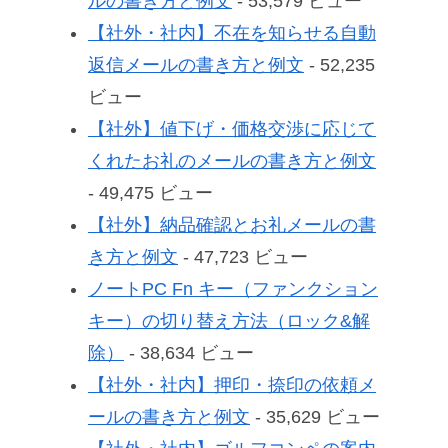
ルの書き方と例文
- 53,579 ビュー
【社外・社内】不在を知らせる自動
返信メールの書き方と例文
- 52,235
ビュー
【社外】値下げ・価格交渉に応じて
くれたお礼のメールの書き方と例文
- 49,475 ビュー
【社外】納品確認とお礼メールの書
き方と例文
- 47,723 ビュー
ノートPC Fn キー（ファンクション
キー）の切り替え方法（ロック&解
除）
- 38,634 ビュー
【社外・社内】押印・捺印の依頼メ
ールの書き方と例文
- 35,629 ビュー