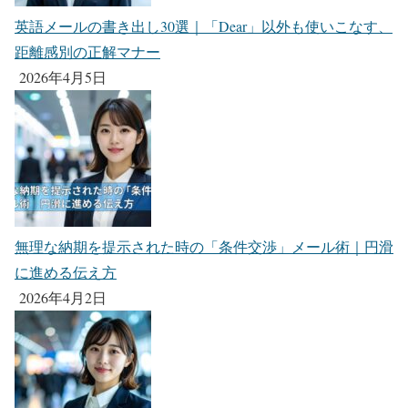
英語メールの書き出し30選｜「Dear」以外も使いこなす、
距離感別の正解マナー
2026年4月5日
無理な納期を提示された時の「条件交渉」メール術｜円滑
に進める伝え方
2026年4月2日