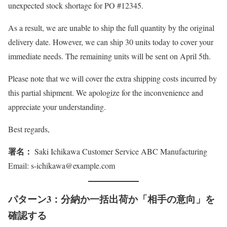
unexpected stock shortage for PO #12345.
As a result, we are unable to ship the full quantity by the original
delivery date. However, we can ship 30 units today to cover your
immediate needs. The remaining units will be sent on April 5th.
Please note that we will cover the extra shipping costs incurred by
this partial shipment. We apologize for the inconvenience and
appreciate your understanding.
Best regards,
署名：
Saki Ichikawa Customer Service ABC Manufacturing
Email: s-ichikawa@example.com
パターン3：分納か一括出荷か「相手の意向」を
確認する