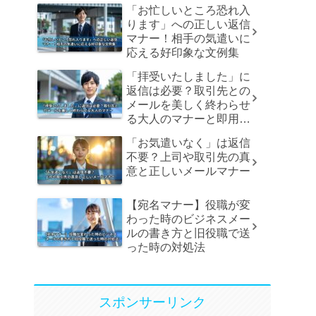
「お忙しいところ恐れ入
ります」への正しい返信
マナー！相手の気遣いに
応える好印象な文例集
「拝受いたしました」に
返信は必要？取引先との
メールを美しく終わらせ
る大人のマナーと即用文
例
「お気遣いなく」は返信
不要？上司や取引先の真
意と正しいメールマナー
【宛名マナー】役職が変
わった時のビジネスメー
ルの書き方と旧役職で送
った時の対処法
スポンサーリンク