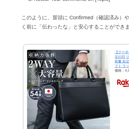
このように、冒頭に Confirmed（確認済み
く前に「伝わったな」と安心することができ
【クーポ
父の日 リ
容量 自立
フト ラ
価格：4,