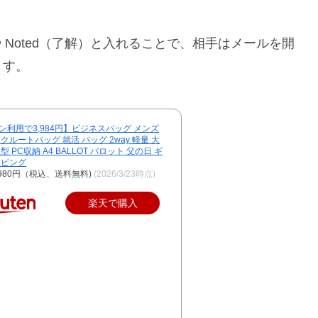
）や Noted（了解）と入れることで、相手はメールを開
ます。
ン利用で3,984円】ビジネスバッグ メンズ
クルートバッグ 就活 バッグ 2way 軽量 大
型 PC収納 A4 BALLOT バロット 父の日 ギ
ッピング
980円（税込、送料無料)
(2026/3/23時点)
楽天で購入