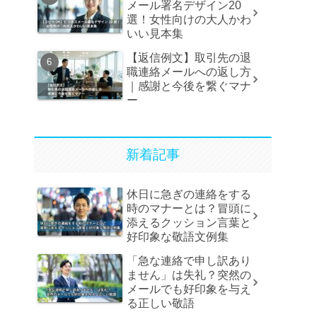
メール署名デザイン20
選！女性向けの大人かわ
いい見本集
【返信例文】取引先の退
職連絡メールへの返し方
｜感謝と今後を繋ぐマナ
ー
新着記事
休日に急ぎの連絡をする
時のマナーとは？冒頭に
添えるクッション言葉と
好印象な敬語文例集
「急な連絡で申し訳あり
ません」は失礼？突然の
メールでも好印象を与え
る正しい敬語