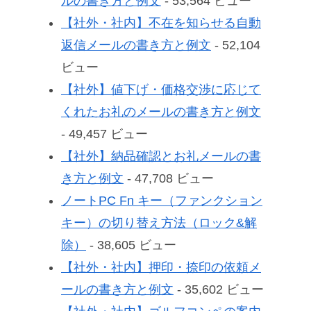
ルの書き方と例文
- 53,564 ビュー
【社外・社内】不在を知らせる自動
返信メールの書き方と例文
- 52,104
ビュー
【社外】値下げ・価格交渉に応じて
くれたお礼のメールの書き方と例文
- 49,457 ビュー
【社外】納品確認とお礼メールの書
き方と例文
- 47,708 ビュー
ノートPC Fn キー（ファンクション
キー）の切り替え方法（ロック&解
除）
- 38,605 ビュー
【社外・社内】押印・捺印の依頼メ
ールの書き方と例文
- 35,602 ビュー