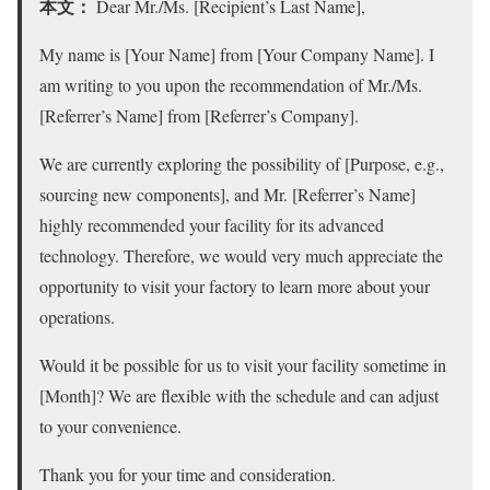
本文：
Dear Mr./Ms. [Recipient’s Last Name],
My name is [Your Name] from [Your Company Name]. I
am writing to you upon the recommendation of Mr./Ms.
[Referrer’s Name] from [Referrer’s Company].
We are currently exploring the possibility of [Purpose, e.g.,
sourcing new components], and Mr. [Referrer’s Name]
highly recommended your facility for its advanced
technology. Therefore, we would very much appreciate the
opportunity to visit your factory to learn more about your
operations.
Would it be possible for us to visit your facility sometime in
[Month]? We are flexible with the schedule and can adjust
to your convenience.
Thank you for your time and consideration.