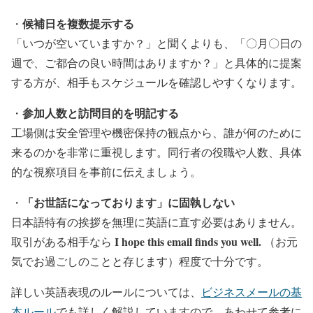
候補日を複数提示する
・
「いつが空いていますか？」と聞くよりも、「〇月〇日の
週で、ご都合の良い時間はありますか？」と具体的に提案
する方が、相手もスケジュールを確認しやすくなります。
参加人数と訪問目的を明記する
・
工場側は安全管理や機密保持の観点から、誰が何のために
来るのかを非常に重視します。同行者の役職や人数、具体
的な視察項目を事前に伝えましょう。
「お世話になっております」に固執しない
・
日本語特有の挨拶を無理に英語に直す必要はありません。
I hope this email finds you well.
取引がある相手なら
（お元
気でお過ごしのことと存じます）程度で十分です。
詳しい英語表現のルールについては、
ビジネスメールの基
本ルール
でも詳しく解説していますので、あわせて参考に