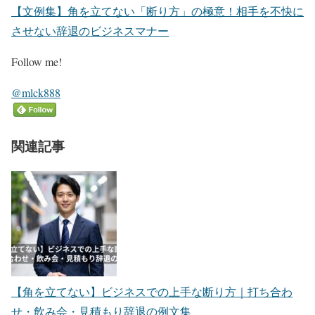
【文例集】角を立てない「断り方」の極意！相手を不快に
させない辞退のビジネスマナー
Follow me!
@mlck888
関連記事
【角を立てない】ビジネスでの上手な断り方｜打ち合わ
せ・飲み会・見積もり辞退の例文集