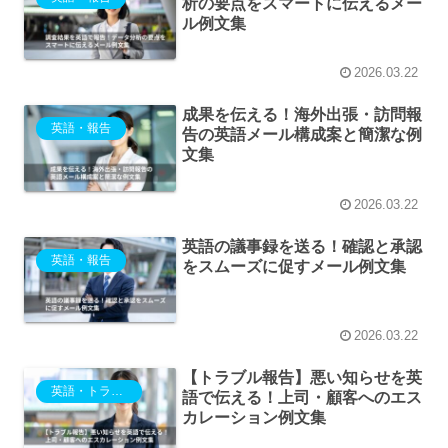
析の要点をスマートに伝えるメー
ル例文集
2026.03.22
成果を伝える！海外出張・訪問報
英語・報告
告の英語メール構成案と簡潔な例
文集
2026.03.22
英語の議事録を送る！確認と承認
英語・報告
をスムーズに促すメール例文集
2026.03.22
【トラブル報告】悪い知らせを英
英語・トラブル・ミス
語で伝える！上司・顧客へのエス
カレーション例文集