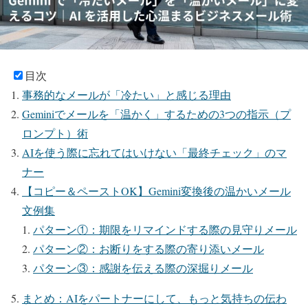
目次
事務的なメールが「冷たい」と感じる理由
Geminiでメールを「温かく」するための3つの指示（プ
ロンプト）術
AIを使う際に忘れてはいけない「最終チェック」のマ
ナー
【コピー＆ペーストOK】Gemini変換後の温かいメール
文例集
パターン①：期限をリマインドする際の見守りメール
パターン②：お断りをする際の寄り添いメール
パターン③：感謝を伝える際の深掘りメール
まとめ：AIをパートナーにして、もっと気持ちの伝わ