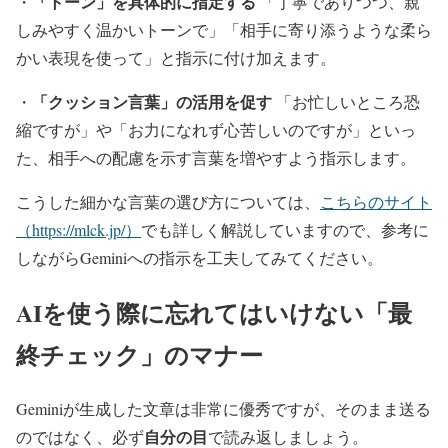
「トーン」を具体的に指定する
・
「丁寧でありつつ、親
しみやすく温かいトーンで」「相手に寄り添うような柔ら
かい表現を使って」と指示に付け加えます。
「クッション言葉」の活用を促す
・
「お忙しいところ恐
縮ですが」や「お力になれず心苦しいのですが」といっ
た、相手への配慮を示す言葉を増やすよう指示します。
こうした細かな言葉の選び方については、
こちらのサイト
（https://mlck.jp/）
でも詳しく解説していますので、参考に
しながらGeminiへの指示を工夫してみてください。
AIを使う際に忘れてはいけない「最
終チェック」のマナー
Geminiが生成した文章は非常に優秀ですが、そのまま送る
自分の目
のではなく、必ず
で読み返しましょう。