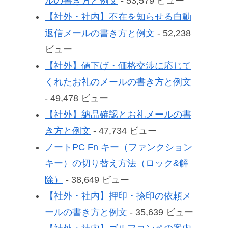
ルの書き方と例文
- 53,579 ビュー
【社外・社内】不在を知らせる自動
返信メールの書き方と例文
- 52,238
ビュー
【社外】値下げ・価格交渉に応じて
くれたお礼のメールの書き方と例文
- 49,478 ビュー
【社外】納品確認とお礼メールの書
き方と例文
- 47,734 ビュー
ノートPC Fn キー（ファンクション
キー）の切り替え方法（ロック&解
除）
- 38,649 ビュー
【社外・社内】押印・捺印の依頼メ
ールの書き方と例文
- 35,639 ビュー