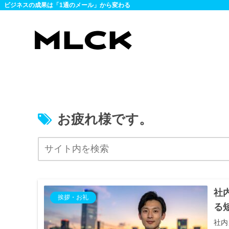
ビジネスの成果は「1通のメール」から変わる
お疲れ様です。
社
挨拶・お礼
る
社内