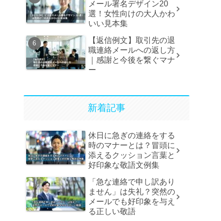
メール署名デザイン20
選！女性向けの大人かわ
いい見本集
【返信例文】取引先の退
職連絡メールへの返し方
｜感謝と今後を繋ぐマナ
ー
新着記事
休日に急ぎの連絡をする
時のマナーとは？冒頭に
添えるクッション言葉と
好印象な敬語文例集
「急な連絡で申し訳あり
ません」は失礼？突然の
メールでも好印象を与え
る正しい敬語