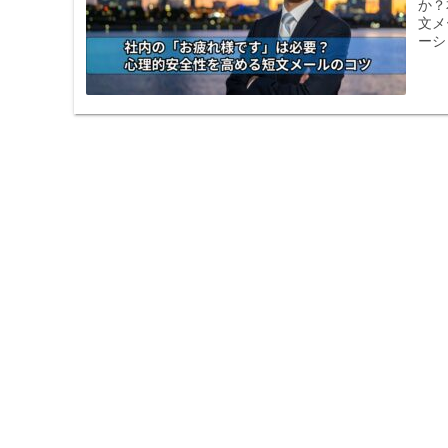
か？
文メ
ーシ