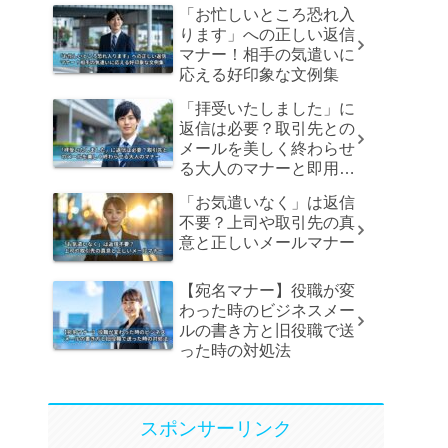
「お忙しいところ恐れ入
ります」への正しい返信
マナー！相手の気遣いに
応える好印象な文例集
「拝受いたしました」に
返信は必要？取引先との
メールを美しく終わらせ
る大人のマナーと即用文
例
「お気遣いなく」は返信
不要？上司や取引先の真
意と正しいメールマナー
【宛名マナー】役職が変
わった時のビジネスメー
ルの書き方と旧役職で送
った時の対処法
スポンサーリンク