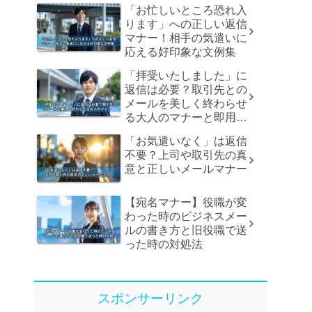
「お忙しいところ恐れ入
ります」への正しい返信
マナー！相手の気遣いに
応える好印象な文例集
「拝受いたしました」に
返信は必要？取引先との
メールを美しく終わらせ
る大人のマナーと即用文
例
「お気遣いなく」は返信
不要？上司や取引先の真
意と正しいメールマナー
【宛名マナー】役職が変
わった時のビジネスメー
ルの書き方と旧役職で送
った時の対処法
スポンサーリンク