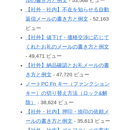
ルの書き方と例文
- 53,568 ビュー
【社外・社内】不在を知らせる自動
返信メールの書き方と例文
- 52,163
ビュー
【社外】値下げ・価格交渉に応じて
くれたお礼のメールの書き方と例文
- 49,471 ビュー
【社外】納品確認とお礼メールの書
き方と例文
- 47,720 ビュー
ノートPC Fn キー（ファンクション
キー）の切り替え方法（ロック&解
除）
- 38,624 ビュー
【社外・社内】押印・捺印の依頼メ
ールの書き方と例文
- 35,613 ビュー