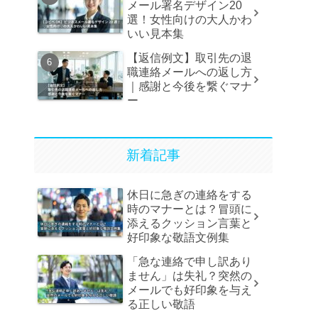
メール署名デザイン20
選！女性向けの大人かわ
いい見本集
【返信例文】取引先の退
職連絡メールへの返し方
｜感謝と今後を繋ぐマナ
ー
新着記事
休日に急ぎの連絡をする
時のマナーとは？冒頭に
添えるクッション言葉と
好印象な敬語文例集
「急な連絡で申し訳あり
ません」は失礼？突然の
メールでも好印象を与え
る正しい敬語