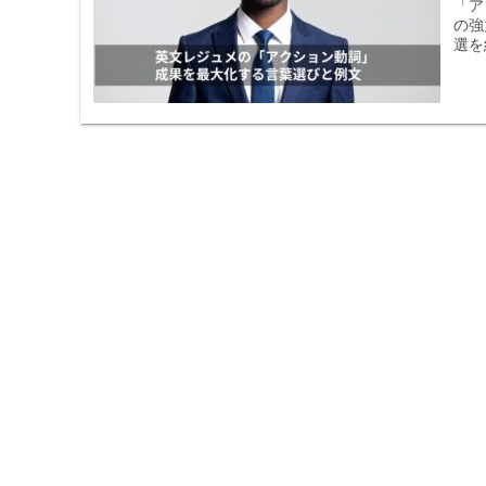
「ア
の強
選を