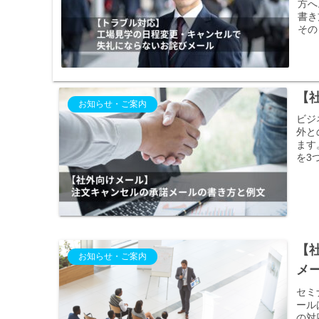
方へ
書き
その
【
お知らせ・ご案内
ビジ
外と
ます
を3
【
お知らせ・ご案内
メ
セミ
ール
の対