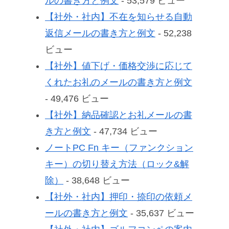
ルの書き方と例文
- 53,579 ビュー
【社外・社内】不在を知らせる自動
返信メールの書き方と例文
- 52,238
ビュー
【社外】値下げ・価格交渉に応じて
くれたお礼のメールの書き方と例文
- 49,476 ビュー
【社外】納品確認とお礼メールの書
き方と例文
- 47,734 ビュー
ノートPC Fn キー（ファンクション
キー）の切り替え方法（ロック&解
除）
- 38,648 ビュー
【社外・社内】押印・捺印の依頼メ
ールの書き方と例文
- 35,637 ビュー