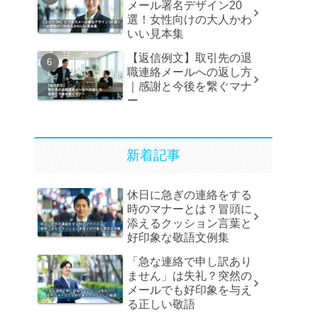
メール署名デザイン20
選！女性向けの大人かわ
いい見本集
【返信例文】取引先の退
職連絡メールへの返し方
｜感謝と今後を繋ぐマナ
ー
新着記事
休日に急ぎの連絡をする
時のマナーとは？冒頭に
添えるクッション言葉と
好印象な敬語文例集
「急な連絡で申し訳あり
ません」は失礼？突然の
メールでも好印象を与え
る正しい敬語