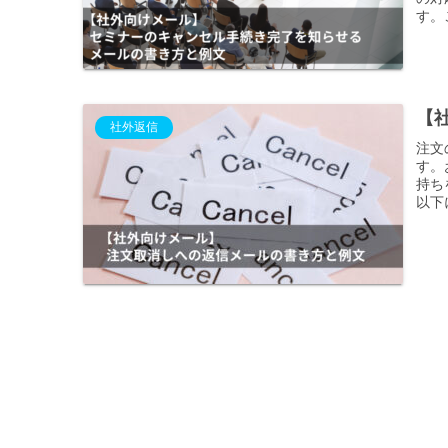
す。
き方
【
社外返信
注文
す。
持ち
以下