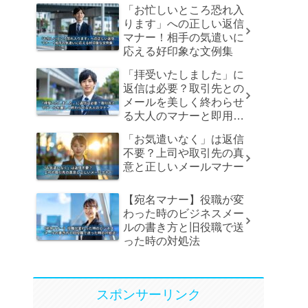
「お忙しいところ恐れ入
ります」への正しい返信
マナー！相手の気遣いに
応える好印象な文例集
「拝受いたしました」に
返信は必要？取引先との
メールを美しく終わらせ
る大人のマナーと即用文
例
「お気遣いなく」は返信
不要？上司や取引先の真
意と正しいメールマナー
【宛名マナー】役職が変
わった時のビジネスメー
ルの書き方と旧役職で送
った時の対処法
スポンサーリンク