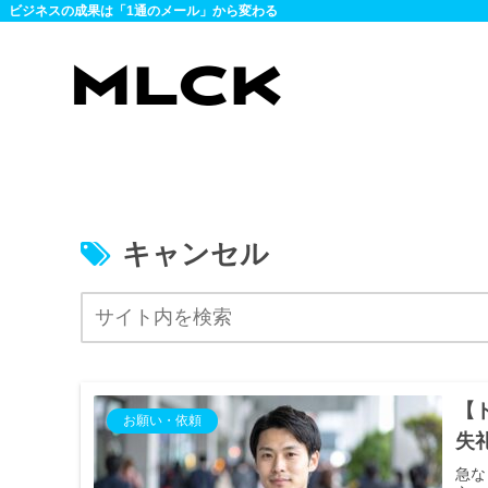
ビジネスの成果は「1通のメール」から変わる
キャンセル
【
お願い・依頼
失
急な