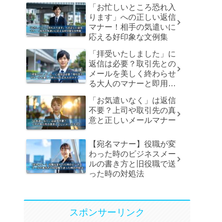
「お忙しいところ恐れ入
ります」への正しい返信
マナー！相手の気遣いに
応える好印象な文例集
「拝受いたしました」に
返信は必要？取引先との
メールを美しく終わらせ
る大人のマナーと即用文
例
「お気遣いなく」は返信
不要？上司や取引先の真
意と正しいメールマナー
【宛名マナー】役職が変
わった時のビジネスメー
ルの書き方と旧役職で送
った時の対処法
スポンサーリンク