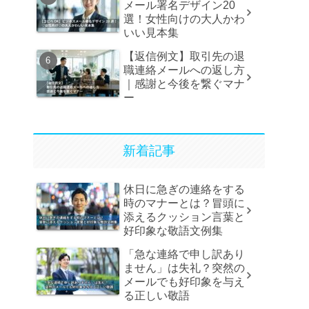
メール署名デザイン20
選！女性向けの大人かわ
いい見本集
【返信例文】取引先の退
職連絡メールへの返し方
｜感謝と今後を繋ぐマナ
ー
新着記事
休日に急ぎの連絡をする
時のマナーとは？冒頭に
添えるクッション言葉と
好印象な敬語文例集
「急な連絡で申し訳あり
ません」は失礼？突然の
メールでも好印象を与え
る正しい敬語