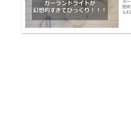
ガー
照明
も幻