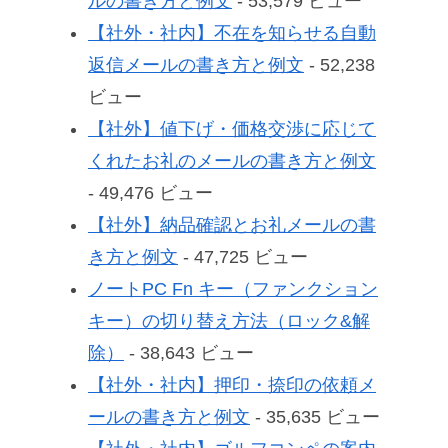
ルの書き方と例文
- 53,579 ビュー
【社外・社内】不在を知らせる自動
返信メールの書き方と例文
- 52,238
ビュー
【社外】値下げ・価格交渉に応じて
くれたお礼のメールの書き方と例文
- 49,476 ビュー
【社外】納品確認とお礼メールの書
き方と例文
- 47,725 ビュー
ノートPC Fn キー（ファンクション
キー）の切り替え方法（ロック&解
除）
- 38,643 ビュー
【社外・社内】押印・捺印の依頼メ
ールの書き方と例文
- 35,635 ビュー