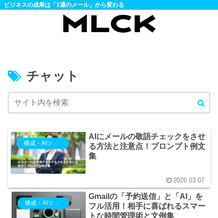
ビジネスの成果は「1通のメール」から変わる
チャット
AIにメールの敬語チェックをさせ
構成・AIツール
る方法と注意点！プロンプト例文
集
2026.03.07
Gmailの「予約送信」と「AI」を
構成・AIツール
フル活用！相手に喜ばれるスマー
トな時間管理術と文例集