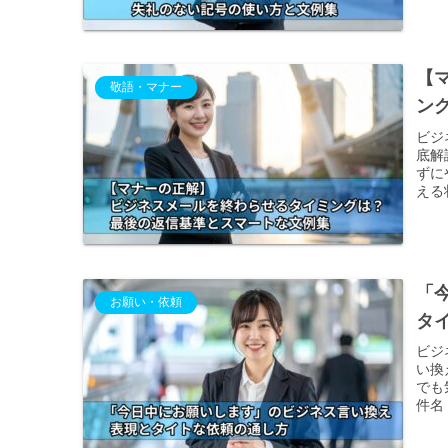
【
敬語・マナー
ン
ビジ
底解
ずに
える
「
お願い・依頼
タ
ビジ
い換
でも
件名