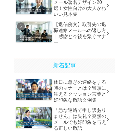
メール署名デザイン20
選！女性向けの大人かわ
いい見本集
【返信例文】取引先の退
職連絡メールへの返し方
｜感謝と今後を繋ぐマナ
ー
新着記事
休日に急ぎの連絡をする
時のマナーとは？冒頭に
添えるクッション言葉と
好印象な敬語文例集
「急な連絡で申し訳あり
ません」は失礼？突然の
メールでも好印象を与え
る正しい敬語