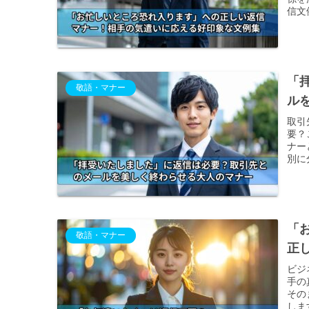
信文
「
敬語・マナー
ル
取引
要？
ナー
別に
「
敬語・マナー
正
ビジ
手の
その
しま