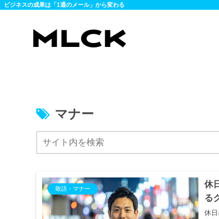
ビジネスの成果は「1通のメール」から変わる
マナー
休
敬語・マナー
る
休日