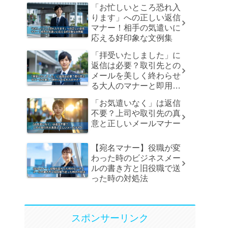
「お忙しいところ恐れ入
ります」への正しい返信
マナー！相手の気遣いに
応える好印象な文例集
「拝受いたしました」に
返信は必要？取引先との
メールを美しく終わらせ
る大人のマナーと即用文
例
「お気遣いなく」は返信
不要？上司や取引先の真
意と正しいメールマナー
【宛名マナー】役職が変
わった時のビジネスメー
ルの書き方と旧役職で送
った時の対処法
スポンサーリンク