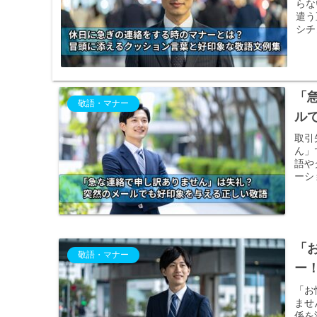
らな
遣う
シチ
「
敬語・マナー
ル
取引
ん」
語や
ーシ
「
敬語・マナー
ー
「お
ませ
係を