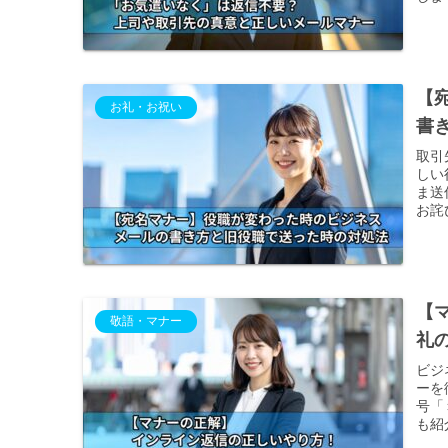
【
お礼・お祝い
書
取引
しい
ま送
お詫
【
敬語・マナー
礼
ビジ
ーを
号「
も紹