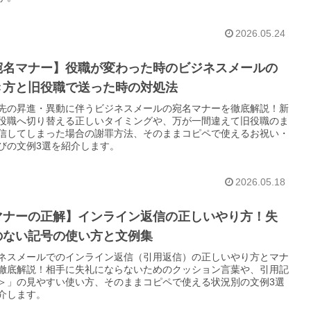
2026.05.24
宛名マナー】役職が変わった時のビジネスメールの
き方と旧役職で送った時の対処法
先の昇進・異動に伴うビジネスメールの宛名マナーを徹底解説！新
役職へ切り替える正しいタイミングや、万が一間違えて旧役職のま
信してしまった場合の謝罪方法、そのままコピペで使えるお祝い・
びの文例3選を紹介します。
2026.05.18
マナーの正解】インライン返信の正しいやり方！失
のない記号の使い方と文例集
ネスメールでのインライン返信（引用返信）の正しいやり方とマナ
徹底解説！相手に失礼にならないためのクッション言葉や、引用記
＞」の見やすい使い方、そのままコピペで使える状況別の文例3選
介します。