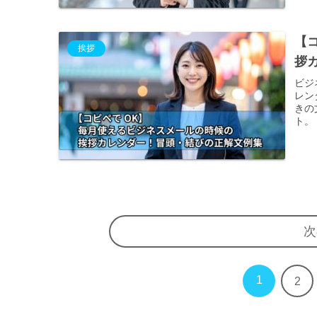
【
挨拶
拶
ビジ
レン
きの
ト。
次
1
2