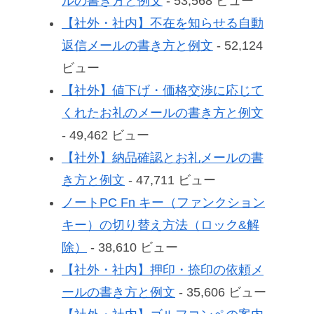
ルの書き方と例文
- 53,568 ビュー
【社外・社内】不在を知らせる自動
返信メールの書き方と例文
- 52,124
ビュー
【社外】値下げ・価格交渉に応じて
くれたお礼のメールの書き方と例文
- 49,462 ビュー
【社外】納品確認とお礼メールの書
き方と例文
- 47,711 ビュー
ノートPC Fn キー（ファンクション
キー）の切り替え方法（ロック&解
除）
- 38,610 ビュー
【社外・社内】押印・捺印の依頼メ
ールの書き方と例文
- 35,606 ビュー