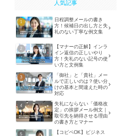
人気記事
日程調整メールの書き
方！候補日の出し方と失
礼のない丁寧な例文集
【マナーの正解】インラ
イン返信の正しいやり
方！失礼のない記号の使
い方と文例集
「御社」と「貴社」メー
ルで正しいのは？使い分
けの基本と間違えた時の
対応
失礼にならない「価格改
定」の挨拶メール例文｜
取引先を納得させる理由
の書き方とマナー
【コピペOK】ビジネス