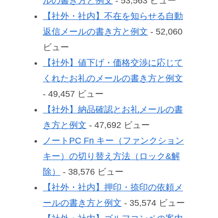
ルの書き方と例文
- 53,563 ビュー
【社外・社内】不在を知らせる自動
返信メールの書き方と例文
- 52,060
ビュー
【社外】値下げ・価格交渉に応じて
くれたお礼のメールの書き方と例文
- 49,457 ビュー
【社外】納品確認とお礼メールの書
き方と例文
- 47,692 ビュー
ノートPC Fn キー（ファンクション
キー）の切り替え方法（ロック&解
除）
- 38,576 ビュー
【社外・社内】押印・捺印の依頼メ
ールの書き方と例文
- 35,574 ビュー