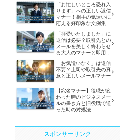
「お忙しいところ恐れ入
ります」への正しい返信
マナー！相手の気遣いに
応える好印象な文例集
「拝受いたしました」に
返信は必要？取引先との
メールを美しく終わらせ
る大人のマナーと即用文
例
「お気遣いなく」は返信
不要？上司や取引先の真
意と正しいメールマナー
【宛名マナー】役職が変
わった時のビジネスメー
ルの書き方と旧役職で送
った時の対処法
スポンサーリンク