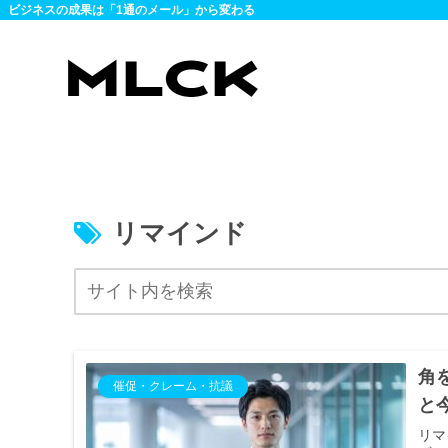
ビジネスの成果は「1通のメール」から変わる
リマインド
角
催促・クレーム・抗議
と
リマ