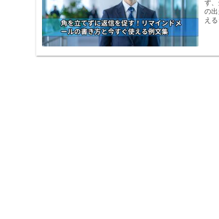
ず、
の出
える