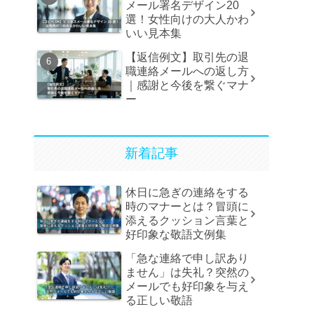
メール署名デザイン20
選！女性向けの大人かわ
いい見本集
【返信例文】取引先の退
職連絡メールへの返し方
｜感謝と今後を繋ぐマナ
ー
新着記事
休日に急ぎの連絡をする
時のマナーとは？冒頭に
添えるクッション言葉と
好印象な敬語文例集
「急な連絡で申し訳あり
ません」は失礼？突然の
メールでも好印象を与え
る正しい敬語