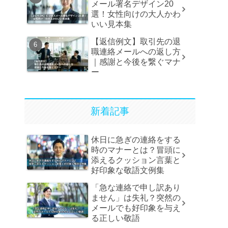
メール署名デザイン20
選！女性向けの大人かわ
いい見本集
【返信例文】取引先の退
職連絡メールへの返し方
｜感謝と今後を繋ぐマナ
ー
新着記事
休日に急ぎの連絡をする
時のマナーとは？冒頭に
添えるクッション言葉と
好印象な敬語文例集
「急な連絡で申し訳あり
ません」は失礼？突然の
メールでも好印象を与え
る正しい敬語