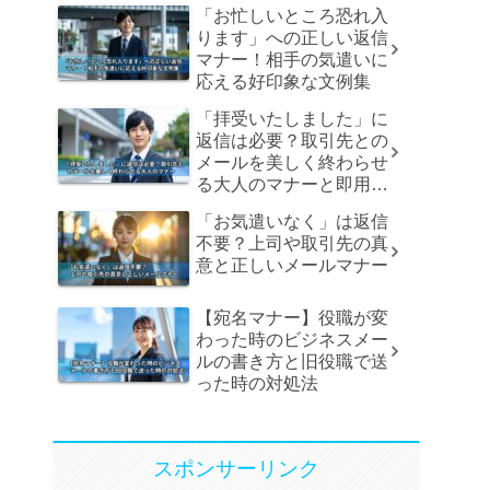
「お忙しいところ恐れ入
ります」への正しい返信
マナー！相手の気遣いに
応える好印象な文例集
「拝受いたしました」に
返信は必要？取引先との
メールを美しく終わらせ
る大人のマナーと即用文
例
「お気遣いなく」は返信
不要？上司や取引先の真
意と正しいメールマナー
【宛名マナー】役職が変
わった時のビジネスメー
ルの書き方と旧役職で送
った時の対処法
スポンサーリンク