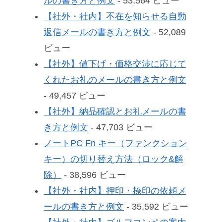
ルの書き方と例文
- 53,564 ビュー
【社外・社内】不在を知らせる自動
返信メールの書き方と例文
- 52,089
ビュー
【社外】値下げ・価格交渉に応じて
くれたお礼のメールの書き方と例文
- 49,457 ビュー
【社外】納品確認とお礼メールの書
き方と例文
- 47,703 ビュー
ノートPC Fn キー（ファンクション
キー）の切り替え方法（ロック&解
除）
- 38,596 ビュー
【社外・社内】押印・捺印の依頼メ
ールの書き方と例文
- 35,592 ビュー