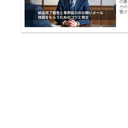
の書
その
繋げ