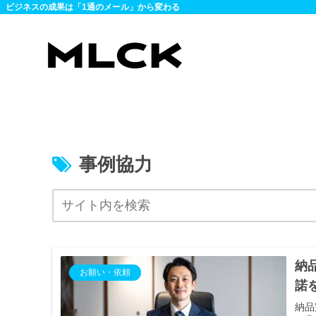
ビジネスの成果は「1通のメール」から変わる
事例協力
納
お願い・依頼
諾
納品