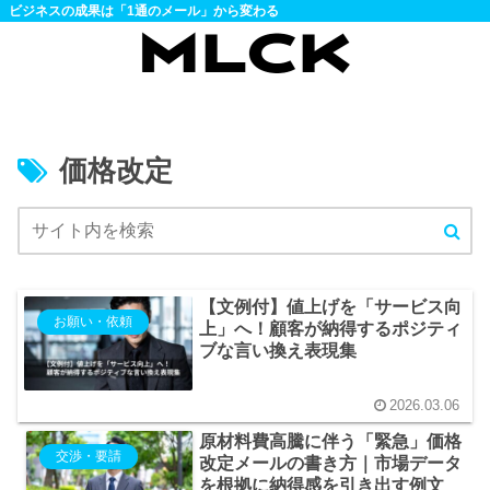
ビジネスの成果は「1通のメール」から変わる
価格改定
【文例付】値上げを「サービス向
お願い・依頼
上」へ！顧客が納得するポジティ
ブな言い換え表現集
2026.03.06
原材料費高騰に伴う「緊急」価格
交渉・要請
改定メールの書き方｜市場データ
を根拠に納得感を引き出す例文