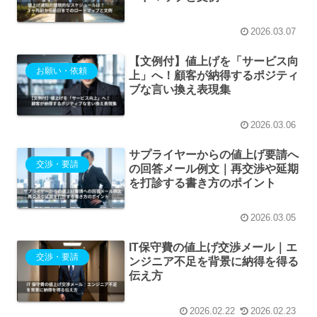
2026.03.07
【文例付】値上げを「サービス向
お願い・依頼
上」へ！顧客が納得するポジティ
ブな言い換え表現集
2026.03.06
サプライヤーからの値上げ要請へ
交渉・要請
の回答メール例文｜再交渉や延期
を打診する書き方のポイント
2026.03.05
IT保守費の値上げ交渉メール｜エ
交渉・要請
ンジニア不足を背景に納得を得る
伝え方
2026.02.22
2026.02.23