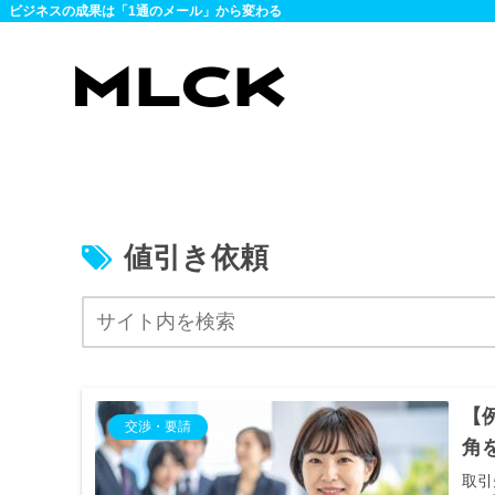
ビジネスの成果は「1通のメール」から変わる
値引き依頼
【
交渉・要請
角
取引