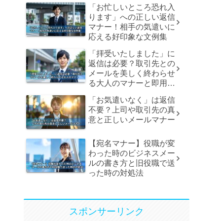
「お忙しいところ恐れ入
ります」への正しい返信
マナー！相手の気遣いに
応える好印象な文例集
「拝受いたしました」に
返信は必要？取引先との
メールを美しく終わらせ
る大人のマナーと即用文
例
「お気遣いなく」は返信
不要？上司や取引先の真
意と正しいメールマナー
【宛名マナー】役職が変
わった時のビジネスメー
ルの書き方と旧役職で送
った時の対処法
スポンサーリンク