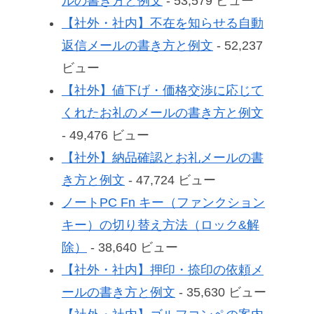
ルの書き方と例文
- 53,579 ビュー
【社外・社内】不在を知らせる自動
返信メールの書き方と例文
- 52,237
ビュー
【社外】値下げ・価格交渉に応じて
くれたお礼のメールの書き方と例文
- 49,476 ビュー
【社外】納品確認とお礼メールの書
き方と例文
- 47,724 ビュー
ノートPC Fn キー（ファンクション
キー）の切り替え方法（ロック&解
除）
- 38,640 ビュー
【社外・社内】押印・捺印の依頼メ
ールの書き方と例文
- 35,630 ビュー