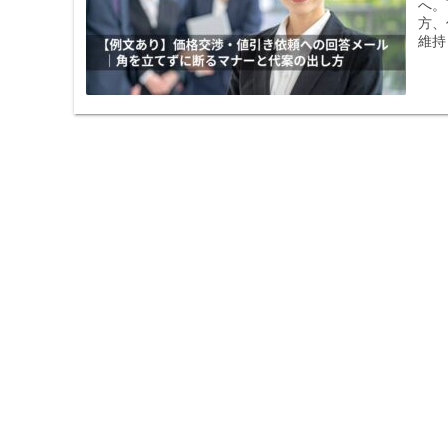
へ。
方、
維持