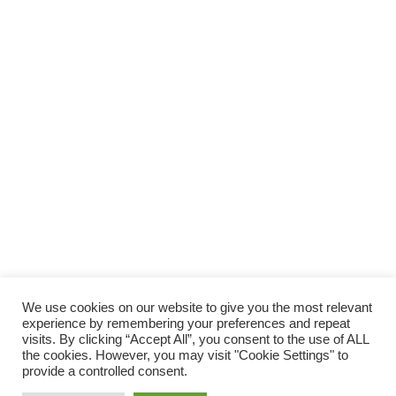
We use cookies on our website to give you the most relevant
experience by remembering your preferences and repeat
visits. By clicking “Accept All”, you consent to the use of ALL
ホーム
当サイトについて（About Us）
the cookies. However, you may visit "Cookie Settings" to
provide a controlled consent.
プライバシーポリシー
サイトマップ
お問い合わせ