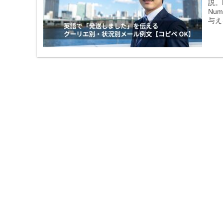
説。
Nu
与え