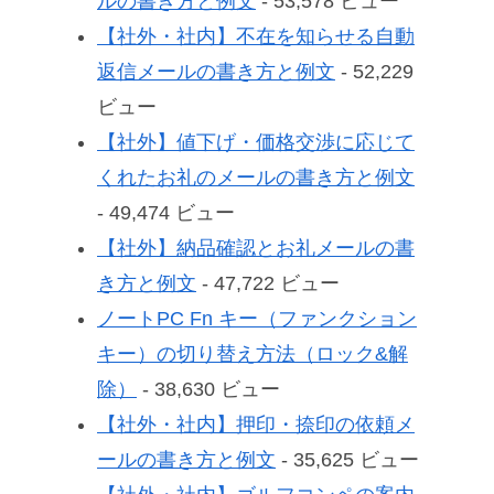
ルの書き方と例文
- 53,578 ビュー
【社外・社内】不在を知らせる自動
返信メールの書き方と例文
- 52,229
ビュー
【社外】値下げ・価格交渉に応じて
くれたお礼のメールの書き方と例文
- 49,474 ビュー
【社外】納品確認とお礼メールの書
き方と例文
- 47,722 ビュー
ノートPC Fn キー（ファンクション
キー）の切り替え方法（ロック&解
除）
- 38,630 ビュー
【社外・社内】押印・捺印の依頼メ
ールの書き方と例文
- 35,625 ビュー