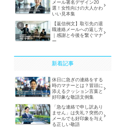
メール署名デザイン20
選！女性向けの大人かわ
いい見本集
【返信例文】取引先の退
職連絡メールへの返し方
｜感謝と今後を繋ぐマナ
ー
新着記事
休日に急ぎの連絡をする
時のマナーとは？冒頭に
添えるクッション言葉と
好印象な敬語文例集
「急な連絡で申し訳あり
ません」は失礼？突然の
メールでも好印象を与え
る正しい敬語