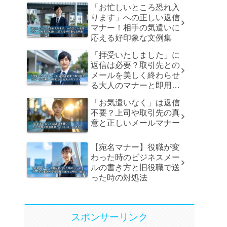
「お忙しいところ恐れ入
ります」への正しい返信
マナー！相手の気遣いに
応える好印象な文例集
「拝受いたしました」に
返信は必要？取引先との
メールを美しく終わらせ
る大人のマナーと即用文
例
「お気遣いなく」は返信
不要？上司や取引先の真
意と正しいメールマナー
【宛名マナー】役職が変
わった時のビジネスメー
ルの書き方と旧役職で送
った時の対処法
スポンサーリンク