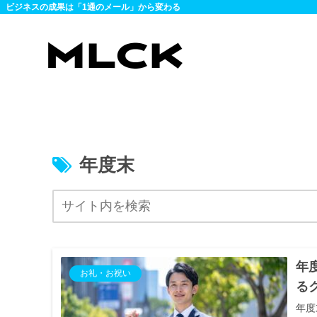
ビジネスの成果は「1通のメール」から変わる
年度末
年
お礼・お祝い
る
年度