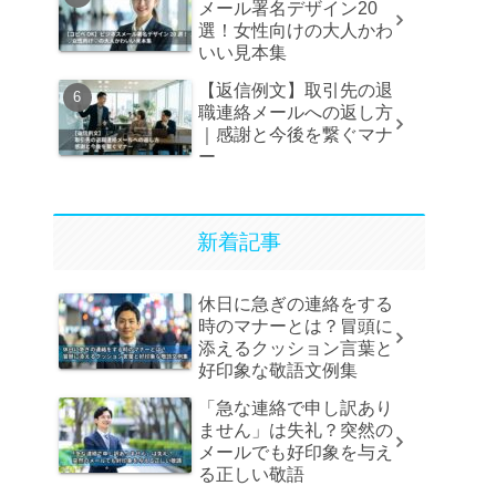
メール署名デザイン20
選！女性向けの大人かわ
いい見本集
【返信例文】取引先の退
職連絡メールへの返し方
｜感謝と今後を繋ぐマナ
ー
新着記事
休日に急ぎの連絡をする
時のマナーとは？冒頭に
添えるクッション言葉と
好印象な敬語文例集
「急な連絡で申し訳あり
ません」は失礼？突然の
メールでも好印象を与え
る正しい敬語