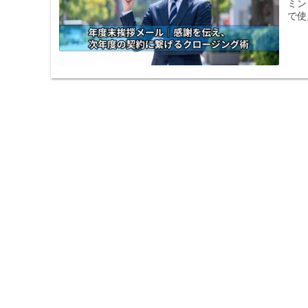
ミン
で使