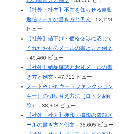
ルの書き方と例文
- 53,566 ビュー
【社外・社内】不在を知らせる自動
返信メールの書き方と例文
- 52,123
ビュー
【社外】値下げ・価格交渉に応じて
くれたお礼のメールの書き方と例文
- 49,460 ビュー
【社外】納品確認とお礼メールの書
き方と例文
- 47,711 ビュー
ノートPC Fn キー（ファンクション
キー）の切り替え方法（ロック&解
除）
- 38,608 ビュー
【社外・社内】押印・捺印の依頼メ
ールの書き方と例文
- 35,605 ビュー