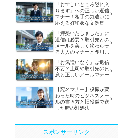
「お忙しいところ恐れ入
ります」への正しい返信
マナー！相手の気遣いに
応える好印象な文例集
「拝受いたしました」に
返信は必要？取引先との
メールを美しく終わらせ
る大人のマナーと即用文
例
「お気遣いなく」は返信
不要？上司や取引先の真
意と正しいメールマナー
【宛名マナー】役職が変
わった時のビジネスメー
ルの書き方と旧役職で送
った時の対処法
スポンサーリンク