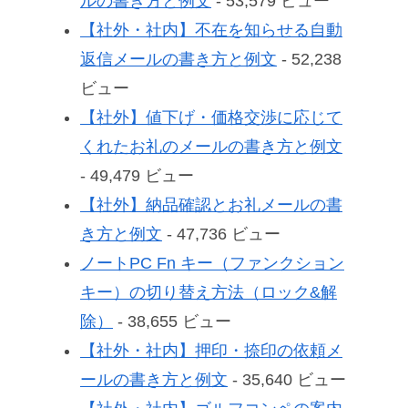
ルの書き方と例文
- 53,579 ビュー
【社外・社内】不在を知らせる自動
返信メールの書き方と例文
- 52,238
ビュー
【社外】値下げ・価格交渉に応じて
くれたお礼のメールの書き方と例文
- 49,479 ビュー
【社外】納品確認とお礼メールの書
き方と例文
- 47,736 ビュー
ノートPC Fn キー（ファンクション
キー）の切り替え方法（ロック&解
除）
- 38,655 ビュー
【社外・社内】押印・捺印の依頼メ
ールの書き方と例文
- 35,640 ビュー