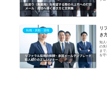
リ
転職・異動・退職
き
知人
の失
まで
を守
う。