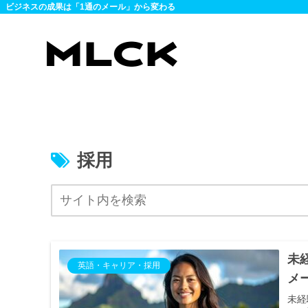
ビジネスの成果は「1通のメール」から変わる
採用
未
英語・キャリア・採用
メ
未経