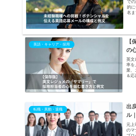
での
的に
名ま
【
英語・キャリア・採用
の
英文
率を
業、
＆応
出
転職・異動・退職
ル
元上
のマ
プロ