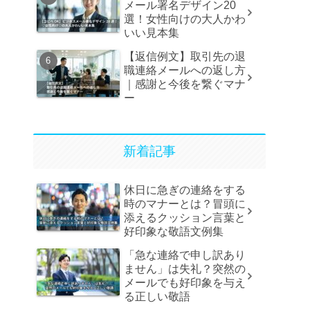
メール署名デザイン20
選！女性向けの大人かわ
いい見本集
【返信例文】取引先の退
職連絡メールへの返し方
｜感謝と今後を繋ぐマナ
ー
新着記事
休日に急ぎの連絡をする
時のマナーとは？冒頭に
添えるクッション言葉と
好印象な敬語文例集
「急な連絡で申し訳あり
ません」は失礼？突然の
メールでも好印象を与え
る正しい敬語