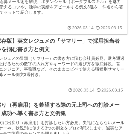
応募メール術を解説。ポテンシャル（ポータブルスキル）を魅力
伝えるコツや、独学の実績をアピールする例文3選を、件名から署
でセットで紹介します。
2026.03.14
2026.03.15
保存版】英文レジュメの「サマリー」で採用担当者
心を掴む書き方と例文
レジュメの冒頭（サマリー）の書き方に悩む会社員必見。選考通過
上げるための数字の入れ方やキーワードの選び方を徹底解説。営
エンジニア、事務職など、そのままコピペで使える職種別サマリー
募メール例文3選付き。
2026.03.14
2026.03.15
戻り（再雇用）を希望する際の元上司への打診メー
｜成功へ導く書き方と文例集
司に出戻り（再雇用）を打診したい方必見。失礼にならないメール
ナーや、状況別に使える3つの例文をプロが解説します。誠実なア
ーチで復職のチャンスを掴みましょう。