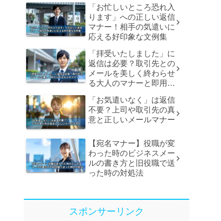
「お忙しいところ恐れ入
ります」への正しい返信
マナー！相手の気遣いに
応える好印象な文例集
「拝受いたしました」に
返信は必要？取引先との
メールを美しく終わらせ
る大人のマナーと即用文
例
「お気遣いなく」は返信
不要？上司や取引先の真
意と正しいメールマナー
【宛名マナー】役職が変
わった時のビジネスメー
ルの書き方と旧役職で送
った時の対処法
スポンサーリンク