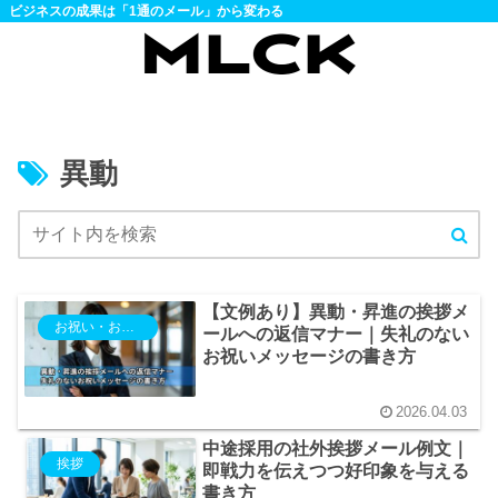
ビジネスの成果は「1通のメール」から変わる
異動
【文例あり】異動・昇進の挨拶メ
お祝い・お悔み
ールへの返信マナー｜失礼のない
お祝いメッセージの書き方
2026.04.03
中途採用の社外挨拶メール例文｜
挨拶
即戦力を伝えつつ好印象を与える
書き方