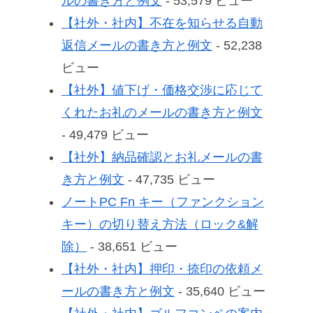
ルの書き方と例文
- 53,579 ビュー
【社外・社内】不在を知らせる自動
返信メールの書き方と例文
- 52,238
ビュー
【社外】値下げ・価格交渉に応じて
くれたお礼のメールの書き方と例文
- 49,479 ビュー
【社外】納品確認とお礼メールの書
き方と例文
- 47,735 ビュー
ノートPC Fn キー（ファンクション
キー）の切り替え方法（ロック&解
除）
- 38,651 ビュー
【社外・社内】押印・捺印の依頼メ
ールの書き方と例文
- 35,640 ビュー