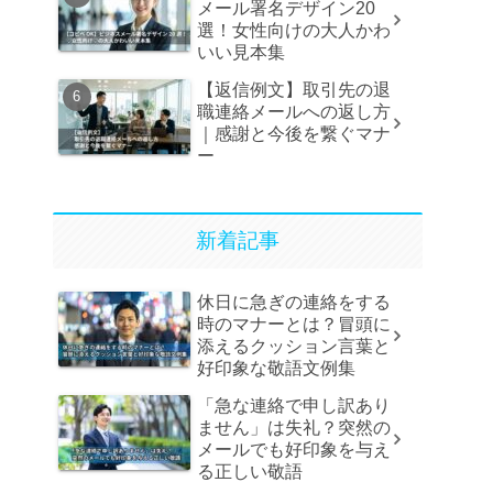
メール署名デザイン20
選！女性向けの大人かわ
いい見本集
【返信例文】取引先の退
職連絡メールへの返し方
｜感謝と今後を繋ぐマナ
ー
新着記事
休日に急ぎの連絡をする
時のマナーとは？冒頭に
添えるクッション言葉と
好印象な敬語文例集
「急な連絡で申し訳あり
ません」は失礼？突然の
メールでも好印象を与え
る正しい敬語