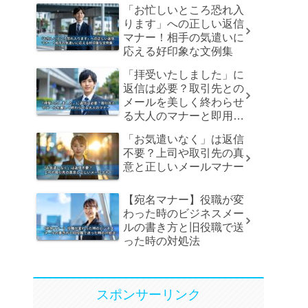
「お忙しいところ恐れ入
ります」への正しい返信
マナー！相手の気遣いに
応える好印象な文例集
「拝受いたしました」に
返信は必要？取引先との
メールを美しく終わらせ
る大人のマナーと即用文
例
「お気遣いなく」は返信
不要？上司や取引先の真
意と正しいメールマナー
【宛名マナー】役職が変
わった時のビジネスメー
ルの書き方と旧役職で送
った時の対処法
スポンサーリンク