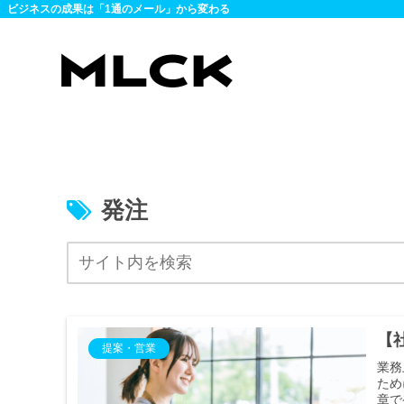
ビジネスの成果は「1通のメール」から変わる
発注
【
提案・営業
業務
ため
章で