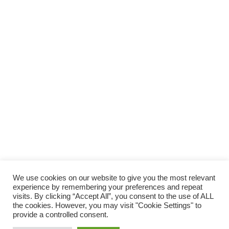
We use cookies on our website to give you the most relevant
experience by remembering your preferences and repeat
visits. By clicking “Accept All”, you consent to the use of ALL
ホーム
当サイトについて（About Us）
the cookies. However, you may visit "Cookie Settings" to
provide a controlled consent.
プライバシーポリシー
サイトマップ
お問い合わせ