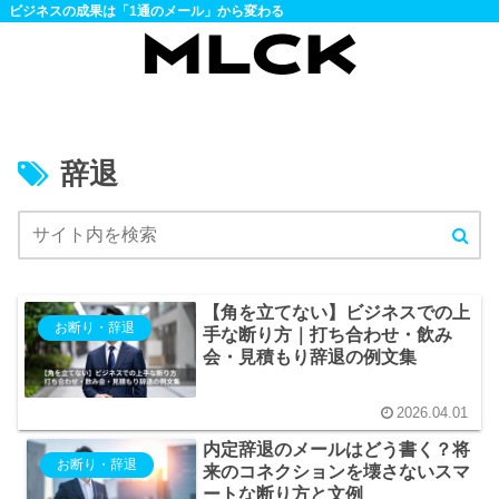
ビジネスの成果は「1通のメール」から変わる
辞退
【角を立てない】ビジネスでの上
お断り・辞退
手な断り方｜打ち合わせ・飲み
会・見積もり辞退の例文集
2026.04.01
内定辞退のメールはどう書く？将
お断り・辞退
来のコネクションを壊さないスマ
ートな断り方と文例