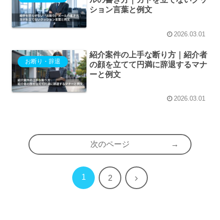
ション言葉と例文
2026.03.01
紹介案件の上手な断り方｜紹介者
お断り・辞退
の顔を立てて円満に辞退するマナ
ーと例文
2026.03.01
次のページ
1
次
2
へ