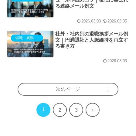
る連絡メール例文
2026.03.03
2026.03.05
社外・社内別の退職挨拶メール例
転職・異動・退職
文｜円満退社と人脈維持を両立す
る書き方
2026.03.03
次のページ
1
次
2
3
へ