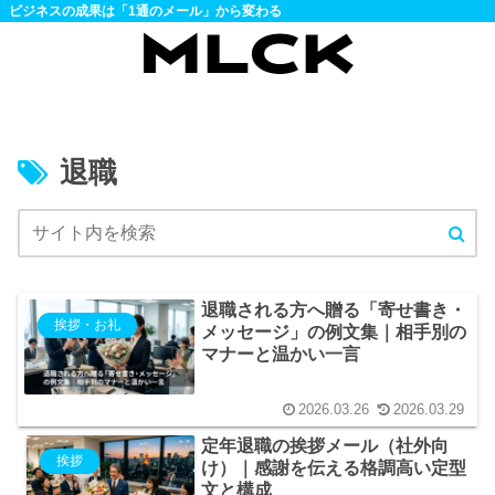
ビジネスの成果は「1通のメール」から変わる
退職
退職される方へ贈る「寄せ書き・
挨拶・お礼
メッセージ」の例文集｜相手別の
マナーと温かい一言
2026.03.26
2026.03.29
定年退職の挨拶メール（社外向
挨拶
け）｜感謝を伝える格調高い定型
文と構成